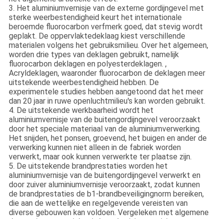
3. Het aluminiumvernisje van de externe gordijngevel met
sterke weerbestendigheid keurt het internationale
beroemde fluorocarbon verfmerk goed, dat stevig wordt
geplakt. De oppervlaktedeklaag kiest verschillende
materialen volgens het gebruiksmilieu. Over het algemeen,
worden drie types van deklagen gebruikt, namelijk
fluorocarbon deklagen en polyesterdeklagen. ,
Acryldeklagen, waaronder fluorocarbon de deklagen meer
uitstekende weerbestendigheid hebben. De
experimentele studies hebben aangetoond dat het meer
dan 20 jaar in ruwe openluchtmilieu's kan worden gebruikt.
4. De uitstekende werkbaarheid wordt het
aluminiumvernisje van de buitengordijngevel veroorzaakt
door het speciale materiaal van de aluminiumverwerking.
Het snijden, het ponsen, groevend, het buigen en ander de
verwerking kunnen niet alleen in de fabriek worden
verwerkt, maar ook kunnen verwerkte ter plaatse zijn.
5. De uitstekende brandprestaties worden het
aluminiumvernisje van de buitengordijngevel verwerkt en
door zuiver aluminiumvernisje veroorzaakt, zodat kunnen
de brandprestaties de b1-brandbeveiligingnorm bereiken,
die aan de wettelijke en regelgevende vereisten van
diverse gebouwen kan voldoen. Vergeleken met algemene