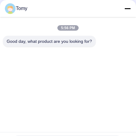
hangende plafonds Metalen plafond
Tomy
Houten graan op maat gemaakte aluminium metalen
bekleding voor prachtige hangende plafonds
5:56 PM
3 mm Inrichting Wandbekleding Aluminiumcomposite panelen
1220x2440 mm
Good day, what product are you looking for?
populaire categorieën
Alle
De Muur Van Het 
De Voorgevel Van 
Aluminiumglas
De GlasGordijngevel
De Muren Van De 
De Vensters Van 
Glasverdeling
Het 
Aluminiumonweer
De Bekleding Van 
De Balustrade Van 
Het 
Het Leuningsglas
Aluminiummetaal
BIPV De Bouw 
Aluminiumprofiel
Geïntegreerde 