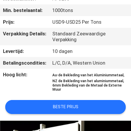
CONTACTEER
Min. bestelaantal:
1000tons
ONS
Prijs:
USD9-USD25 Per Tons
NIEUWS
Verpakking Details:
Standaard Zeewaardige
Verpakking
GEVALLEN
Levertijd:
10 dagen
Betalingscondities:
L/C, D/A, Western Union
VERZOEK
Hoog licht:
,
Au-de Bekleding van het Aluminiummetaal
OM EEN
,
NZ de Bekleding van het aluminiummetaal
6mm Bekleding van de Metaal de Externe
CITAAT
Muur
SITEMAP
BESTE PRIJS
PRIVACY