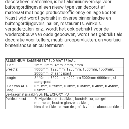
decoratieve materialen, is het aluminiumvernisje voor
buitengordijngevel een nieuw type van decoratief
materiaal met hoge productieefficiency en lage kosten.
Naast wijd wordt gebruikt in diverse binnenlandse en
buitengordijngevels, hallen, restaurants, winkels,
vergaderzalen, enz., wordt het ook gebruikt voor de
wederopbouw van oude gebouwen, wordt het gebruikt als
decoratie voor tellers, meubilairoppervlakten, en voertuig
binnenlandse en buitenmuren.
ALUMINIUM SAMENGESTELD MATERIAAL
Dikte:
2mm, 3mm, 4mm, 5mm, 6mm
Breedte:
1000mm, 1220mm, 1250mm, 1500mm, 1550mm,
2000mm, of aangepast
Lengte:
2440mm, 3200mm, 4000mm 5000mm 6000mm, of
aangepast
Dikte van ALU-
0.21mm, 0.25mm, 0.3mm, 0.35mm, 0.4mm, 0.45mm,
Laag
0.5mm
Deklaagmateriaal:
PVDF, PE, EXPOXY, PU
De kleur kiest:
Stevige kleur, metaalkleur, borstelkleur, spiegel,
marmeren, houten glanzende kleur,
Kies direct kleuren van de grafiek van de alucosuperkleur