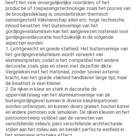
heeft het vele onvergelijkelijke voordelen, of het
productie of toepassingstechnologie zoals het proces van
de broodjesdeklaag is, ononderbroken thermisch
samengesteld Vakmanschap allen etc. hoge technische
inhoud bevatten. Het buitenvernisje van het
gordijngevelaluminium kan het aangewezen materiaal voor
gordijngeveldecoratie hoofdzakelijk in de volgende
aspecten worden:
1. Lichtgewicht en goede starheid. Het buitenvernisje van
het gordijngevelaluminium wordt verwerkt van
aluminiumplaten, zodat is het compatibel met andere
decoratie zoals glas en steen met dezelfde dikte.
Vergeleken met het materiaal, zonder teveel externe
kracht, kan het goede vlakheid handhaven lange tijd, maar
de kwaliteit is veel kleiner.
2. De rijken in kleur en sterk in decoratie de
oppervlaktelaag van het aluminiumvernisje van de
buitengordijngevel kunnen in diverse kleurenpatronen
worden ontworpen, en kunnen divers graniet, houten korrel
en andere patronen ook simuleren. De rijken kleuren en het
patroonontwerp voldoet aan de vereisten van
verschillende milieu's, past verschillende architecturale
stijlen aan het milieu aan, en bereikt perfecte eenheid in
het algemene artistieke effect.