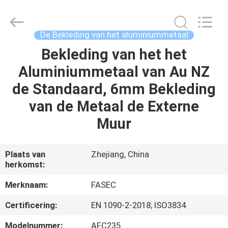
2026
Hangzhou
FASEC
Buildings
Co.,Ltd..
De Bekleding van het aluminiummetaal
All
Rights
Bekleding van het het
HUIS
Reserved.
Aluminiummetaal van Au NZ
PRODUCTEN
de Standaard, 6mm Bekleding
van de Metaal de Externe
ONGEVEER
Muur
ONS
Plaats van
Zhejiang, China
herkomst:
FABRIEKSREIS
Merknaam:
FASEC
KWALITEITSCONTROLE
Certificering:
EN 1090-2-2018; ISO3834
Modelnummer:
AFC235