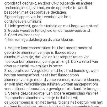
grondstof gebruikt, en door CNC buigende en andere
technologieën gevormd, en de oppervlakte wordt
bespoten met decoratieve deklagen.
Eigenschappen van het vernisje van het
gordijngevelaluminium:
1. Lichtgewicht, goede starheid en met hoge weerstand.
2. Goede weerbestendigheid en corrosieweerstand.
3. Goed vakmanschap.
4. Eenvormige deklaag en diverse kleuren.
Hogere kostenprestaties: Het het meest meestal
1.
gebruikte aluminiumvernisje is fluorocarbon
aluminiumvernisje, dat van de kostenprestaties van
fluorocarbon aluminiumvernisje afhangt. De kwaliteit van
diverse aluminiumvernisjes is beter.
2. decoratiever: Vergeleken met het traditionele gewone
houten raadsplafond, heeft het fluorocarbon
aluminiumvernisje meer diverse vormen, nieuwere kleuren,
en kan met verschillende ruimten worden aangepast om
verschillende decoratieve gevolgen tot stand te brengen.
3. Sterke geluidsisolatie: Een andere eigenschap van het
fluorocarbon aluminiumvernisje is dat het vrij
geluiddempend is, en het lawaai tijdens het gebruik van het
plafond is vrij groot, zodat is het geluiddempende effect