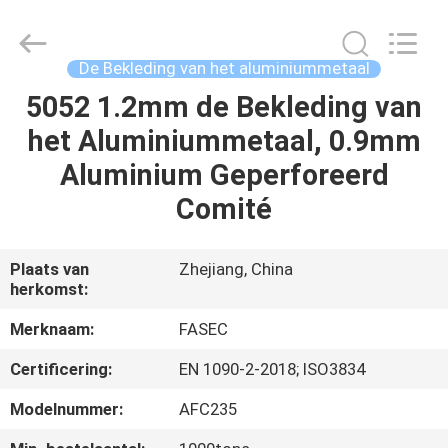
2026
Hangzhou
FASEC
Buildings
Co.,Ltd..
De Bekleding van het aluminiummetaal
All
Rights
5052 1.2mm de Bekleding van
HUIS
Reserved.
het Aluminiummetaal, 0.9mm
PRODUCTEN
Aluminium Geperforeerd
Comité
ONGEVEER
ONS
Plaats van
Zhejiang, China
herkomst:
FABRIEKSREIS
Merknaam:
FASEC
Certificering:
EN 1090-2-2018; ISO3834
KWALITEITSCONTROLE
Modelnummer:
AFC235