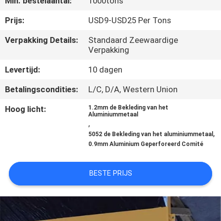
Min. bestelaantal:
1000tons
CONTACTEER
ONS
Prijs:
USD9-USD25 Per Tons
Verpakking Details:
Standaard Zeewaardige
Verpakking
NIEUWS
Levertijd:
10 dagen
GEVALLEN
Betalingscondities:
L/C, D/A, Western Union
Hoog licht:
1.2mm de Bekleding van het
VERZOEK
Aluminiummetaal
,
OM EEN
,
5052 de Bekleding van het aluminiummetaal
0.9mm Aluminium Geperforeerd Comité
CITAAT
BESTE PRIJS
SITEMAP
PRIVACY