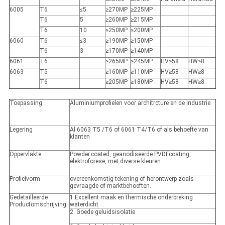
6005
T6
≤5
≥270MP
≥225MP
T6
5
≥260MP
≥215MP
T6
10
≥250MP
≥200MP
6060
T6
≤3
≥190MP
≥150MP
T6
3
≥170MP
≥140MP
6061
T6
≥265MP
≥245MP
HV≥58
HW≥8
6063
T5
≥160MP
≥110MP
HV≥58
HW≥8
T6
≥205MP
≥180MP
HV≥58
HW≥8
Toepassing
Aluminiumprofielen voor architrcture en de industrie
Legering
Al 6063 T5 /T6 of 6061 T4/T6 of als behoefte van
klanten
Oppervlakte
Powder.coated, geanodiseerde PVDFcoating,
elektroforese, met diverse kleuren
Profielvorm
overeenkomstig tekening of herontwerp zoals
gevraagde of marktbehoeften.
Gedetailleerde
1.Excellent maak en thermische onderbreking
Productomschrijving
waterdicht
2. Goede geluidsisolatie