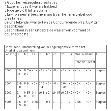
3.Good het verzegelen prestaties
4.Excellent gas & waterstrakheid
5.Nice geluid & hitteisolatie
6.Environmental bescherming & van het energiebehoud
prestaties.
De uitstekende kwaliteit en de Concurrerende prijs, OEM zijn
beschikbaar.
Beschikbaar in een uitgebreide waaier van voorraad of
douanegrootte.
Chemische Samenstelling van de Legeringsprofielen van het
Uitdrijvingsaluminium
Legering
Si
Mg
Fe
Cu
Mn
Zn
Cr
Ti
Onzuiverheid
Al
Eenheid
Totaal
6063
02-
0.45-
<0>
<0>
<0>
<0>
<0>
<0>
<0>
<0>
Surplus
06
0.9
6061
0.4-
0.8-
<0>
0.15-
<0>
<0>
0.04-
<0>
<0>
<0>
Surplus
0.8
1.2
0.4
0.35
6060
0. -
0.35-
0.1-
≤0.1
≤0.1
≤0.15
≤0.05
<0>
<0>
<0>
Surplus
0,6
0.6
0.3
6005
0.6-
0.4-
0,35
0,1
0,1
0,1
0,1
0,1
0,05
<0>
Surplus
0.9
0.6