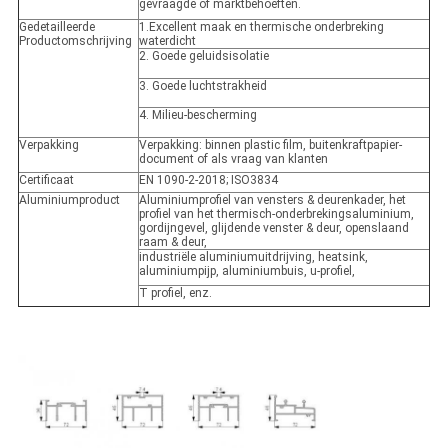
gevraagde of marktbehoeften.
Gedetailleerde
1.Excellent maak en thermische onderbreking
Productomschrijving
waterdicht
2. Goede geluidsisolatie
3. Goede luchtstrakheid
4. Milieu-bescherming
Verpakking
Verpakking: binnen plastic film, buitenkraftpapier-
document of als vraag van klanten
Certificaat
EN 1090-2-2018; ISO3834
Aluminiumproduct
Aluminiumprofiel van vensters & deurenkader, het
profiel van het thermisch-onderbrekingsaluminium,
gordijngevel, glijdende venster & deur, openslaand
raam & deur,
industriële aluminiumuitdrijving, heatsink,
aluminiumpijp, aluminiumbuis, u-profiel,
T profiel, enz.