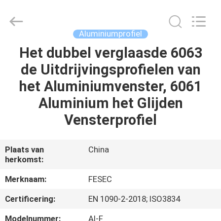
2026
Hangzhou
FASEC
Buildings
Co.,Ltd..
Aluminiumprofiel
All
Rights
Het dubbel verglaasde 6063
HUIS
Reserved.
de Uitdrijvingsprofielen van
PRODUCTEN
het Aluminiumvenster, 6061
Aluminium het Glijden
ONGEVEER
Vensterprofiel
ONS
Plaats van
China
herkomst:
FABRIEKSREIS
Merknaam:
FESEC
KWALITEITSCONTROLE
Certificering:
EN 1090-2-2018; ISO3834
Modelnummer:
Al-F