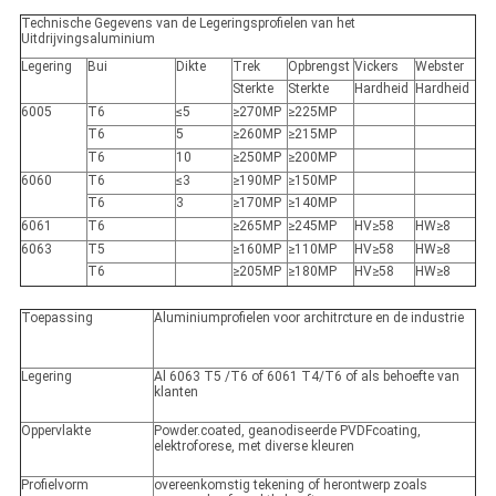
Technische Gegevens van de Legeringsprofielen van het
Uitdrijvingsaluminium
Legering
Bui
Dikte
Trek
Opbrengst
Vickers
Webster
Sterkte
Sterkte
Hardheid
Hardheid
6005
T6
≤5
≥270MP
≥225MP
T6
5
≥260MP
≥215MP
T6
10
≥250MP
≥200MP
6060
T6
≤3
≥190MP
≥150MP
T6
3
≥170MP
≥140MP
6061
T6
≥265MP
≥245MP
HV≥58
HW≥8
6063
T5
≥160MP
≥110MP
HV≥58
HW≥8
T6
≥205MP
≥180MP
HV≥58
HW≥8
Toepassing
Aluminiumprofielen voor architrcture en de industrie
Legering
Al 6063 T5 /T6 of 6061 T4/T6 of als behoefte van
klanten
Oppervlakte
Powder.coated, geanodiseerde PVDFcoating,
elektroforese, met diverse kleuren
Profielvorm
overeenkomstig tekening of herontwerp zoals