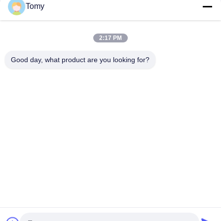
Tomy
Van het de Uitdrijvingsaluminium van de venstermuur van de
het Profielgordijnstof het Profiel van de het Aluminiumdeur
2:17 PM
3030 het T Ingelaste Profiel van het Uitdrijvingsaluminium voor
Deurraamkozijn
Good day, what product are you looking for?
populaire categorieën
Alle
De Muur Van Het 
De Voorgevel Van 
Aluminiumglas
De GlasGordijngevel
De Muren Van De 
De Vensters Van 
Glasverdeling
Het 
Aluminiumonweer
De Bekleding Van 
De Balustrade Van 
Het 
Het Leuningsglas
Aluminiummetaal
BIPV De Bouw 
Aluminiumprofiel
Geïntegreerde 
Photovoltaics