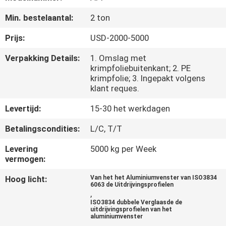
CONTACTEER
Min. bestelaantal:
2 ton
ONS
Prijs:
USD-2000-5000
NIEUWS
Verpakking Details:
1. Omslag met
krimpfoliebuitenkant; 2. PE
krimpfolie; 3. Ingepakt volgens
GEVALLEN
klant reques.
Levertijd:
15-30 het werkdagen
VERZOEK
Betalingscondities:
L/C, T/T
OM EEN
Levering
5000 kg per Week
CITAAT
vermogen:
Hoog licht:
Van het het Aluminiumvenster van ISO3834
SITEMAP
6063 de Uitdrijvingsprofielen
,
ISO3834 dubbele Verglaasde de
uitdrijvingsprofielen van het
PRIVACY
aluminiumvenster
,