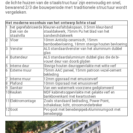
de lichte huizen van de staalstructuur zijn eenvoudig en snel,
bewarend 2/3 die bouwperiode met traditionele structuur wordt
vergeleken.
Het moderne woonhuis van het ontwerp lichte staal
1
het geprefabriceerde
Kleuren-asfaltdakspaan, 0.5mm kleur-band
Dak van de
staaldakwerk, 75mm Pu het blad van het
staalvilla
sandwichdakwerk
2
Vloer
10mm Antislip ceramisch, 15mm
bamboebevloering, 18mm stevige houten bevloering
3
Venster
ALS standaardvenster van het aluminium dubbel
glas
4
Buitendeur
ALS standaardaluminium dubbel glas die de bi-
vouwt deur van door& glijden
5
Interne deur
Stevige houten deuroppervlakte met witte verf
6
Externe muur
75mm AAC paneel, 15mm patroon vezel-cement
bekleding
7
Interne muur
12mm gipsraad met emusionverf
8
Plafond
10mm Gipsraad met emusionverf
9
Sanitair
Van een watermerk voorziene gediplomeerd
10
Keuken
MDF kabinetsoppervlakte met gelakte verf en
bankbovenkant met kwartssteen
11
Elektromontage
Zoals standaard bedrading, Power Point,
schakelaar, licht, stroomonderbreker
12
Goot
Pvc-goot met benedenpipe&-Aluminiumgoot met
benedenpijp