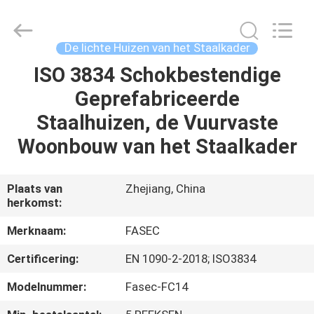
2026
Hangzhou
FASEC
Buildings
Co.,Ltd..
De lichte Huizen van het Staalkader
All
Rights
ISO 3834 Schokbestendige
HUIS
Reserved.
Geprefabriceerde
PRODUCTEN
Staalhuizen, de Vuurvaste
Woonbouw van het Staalkader
ONGEVEER
ONS
Plaats van
Zhejiang, China
herkomst:
FABRIEKSREIS
Merknaam:
FASEC
Certificering:
EN 1090-2-2018; ISO3834
KWALITEITSCONTROLE
Modelnummer:
Fasec-FC14