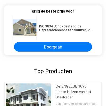
Krijg de beste prijs voor
ISO 3834 Schokbestendige
Geprefabriceerde Staalhuizen, de
Vuurvaste Woonbouw van het
Staalkader
Doorgaan
Top Producten
De ENGELSE 1090
Lichte Huizen van het
Staalkader
USD 180~280 per square meter MOQ:5 REEKSEN