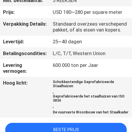
Min. bestelaantal:
5 REEKSEN
CONTACTEER
ONS
Prijs:
USD 180~280 per square meter
Verpakking Details:
Standaard overzees verschepend
pakket, of als eisen van kopers.
NIEUWS
Levertijd:
25~40 dagen
GEVALLEN
Betalingscondities:
L/C, T/T, Western Union
Levering
600.000 ton per Jaar
VERZOEK
vermogen:
OM EEN
Hoog licht:
Schokbestendige Geprefabriceerde
Staalhuizen
CITAAT
,
Geprefabriceerde het staalhuizen van ISO
3834
,
SITEMAP
De vuurvaste Woonbouw van het Staalkader
PRIVACY
BESTE PRIJS