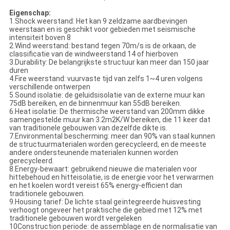
Eigenschap:
1.Shock weerstand: Het kan 9 zeldzame aardbevingen
weerstaan en is geschikt voor gebieden met seismische
intensiteit boven 8
2.Wind weerstand: bestand tegen 70m/s is de orkaan, de
classificatie van de windweerstand 14 of hierboven
3.Durability: De belangrijkste structuur kan meer dan 150 jaar
duren
4.Fire weerstand: vuurvaste tijd van zelfs 1~4 uren volgens
verschillende ontwerpen
5.Sound isolatie: de geluidsisolatie van de externe muur kan
75dB bereiken, en de binnenmuur kan 55dB bereiken.
6.Heat isolatie: De thermische weerstand van 200mm dikke
samengestelde muur kan 3.2m2K/W bereiken, die 11 keer dat
van traditionele gebouwen van dezelfde dikte is.
7.Environmental bescherming: meer dan 90% van staal kunnen
de structuurmaterialen worden gerecycleerd, en de meeste
andere ondersteunende materialen kunnen worden
gerecycleerd.
8.Energy-bewaart: gebruikend nieuwe die materialen voor
hittebehoud en hitteisolatie, is de energie voor het verwarmen
en het koelen wordt vereist 65% energy-efficient dan
traditionele gebouwen.
9.Housing tarief: De lichte staal geïntegreerde huisvesting
verhoogt ongeveer het praktische die gebied met 12% met
traditionele gebouwen wordt vergeleken
10Construction periode: de assemblage en de normalisatie van