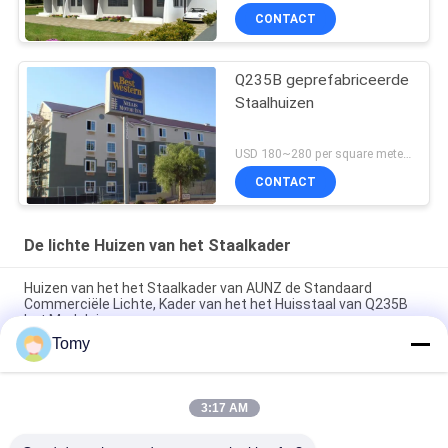
CONTACT
Q235B geprefabriceerde
Staalhuizen
USD 180~280 per square meter MOQ:5 REEKSEN
CONTACT
De lichte Huizen van het Staalkader
Huizen van het het Staalkader van AUNZ de Standaard
Commerciële Lichte, Kader van het het Huisstaal van Q235B
het Modulaire
Tomy
Huizen van het het Staalkader van de windweerstand Q235B
de Moderne Lichte
3:17 AM
Pre Vervaardigde Modulaire pvc-het Kaderhuizen van het Deur
Lichte Staal met Structureel Geïsoleerd Comité