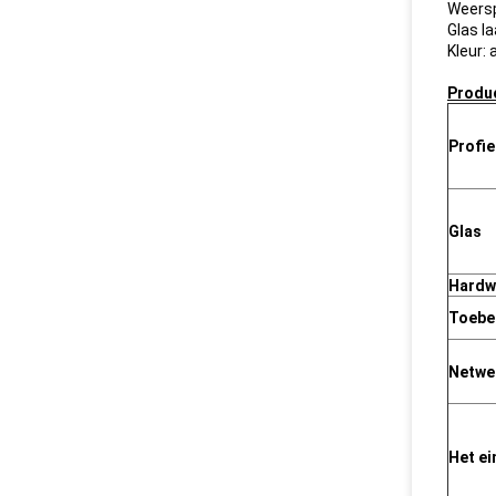
Weersp
Glas 
Kleur:
Produ
Profie
Glas
Hardw
Toebe
Netwe
Het ei