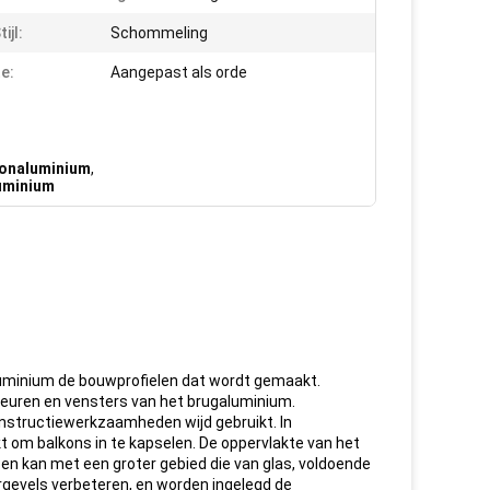
ijl:
Schommeling
e:
Aangepast als orde
konaluminium
,
luminium
ch Balkon het Glasvenster vouwen
luminium de bouwprofielen dat wordt gemaakt.
deuren en vensters van het brugaluminium.
onstructiewerkzaamheden wijd gebruikt. In
 om balkons in te kapselen. De oppervlakte van het
 en kan met een groter gebied die van glas, voldoende
rgevels verbeteren, en worden ingelegd de