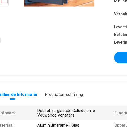
Min. be
Verpak
Leverti
Betali
Leveri
illeerde Informatie
Productomschrijving
Dubbel-verglaasde Geluiddichte
untnaam:
Functi
Vouwende Vensters
teriaal:
Aluminiumframe+ Glas
Opperv