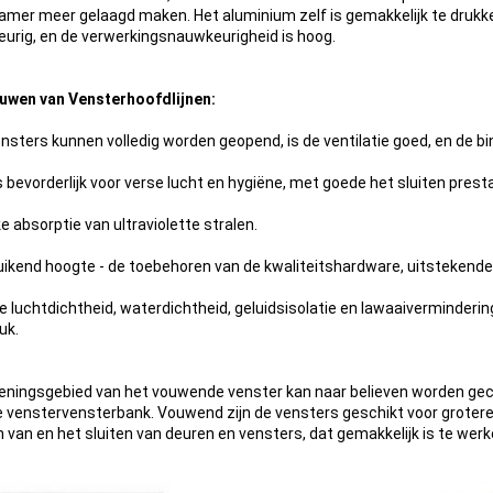
mer meer gelaagd maken. Het aluminium zelf is gemakkelijk te drukken
urig, en de verwerkingsnauwkeurigheid is hoog.
uwen van Vensterhoofdlijnen:
nsters kunnen volledig worden geopend, is de ventilatie goed, en de
s bevorderlijk voor verse lucht en hygiëne, met goede het sluiten presta
e absorptie van ultraviolette stralen.
ikend hoogte - de toebehoren van de kwaliteitshardware, uitstekende
 luchtdichtheid, waterdichtheid, geluidsisolatie en lawaaiverminderin
uk.
eningsgebied van het vouwende venster kan naar believen worden gecontr
e venstervensterbank. Vouwend zijn de vensters geschikt voor grotere
 van en het sluiten van deuren en vensters, dat gemakkelijk is te werk