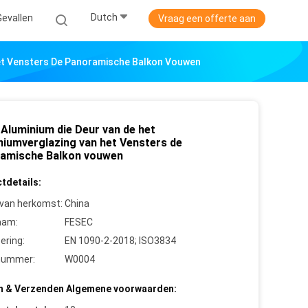
Dutch
Gevallen
Vraag een offerte aan
Het Vensters De Panoramische Balkon Vouwen
Aluminium die Deur van de het
niumverglazing van het Vensters de
amische Balkon vouwen
tdetails:
 van herkomst:
China
aam:
FESEC
cering:
EN 1090-2-2018; ISO3834
nummer:
W0004
n & Verzenden Algemene voorwaarden: