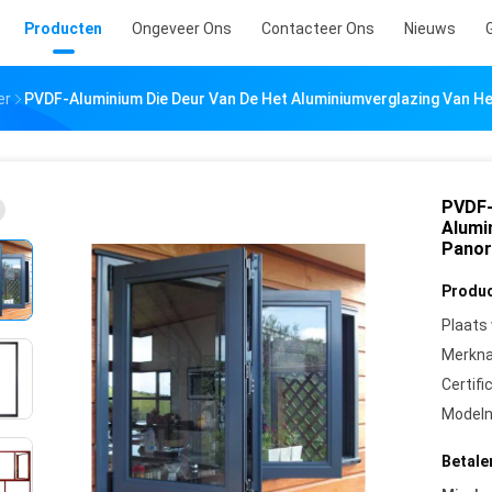
Producten
Ongeveer Ons
Contacteer Ons
Nieuws
er
PVDF-Aluminium Die Deur Van De Het Aluminiumverglazing Van 
PVDF-
Alumi
Panor
Produc
Plaats
Merkn
Certifi
Model
Betale