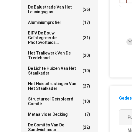
De Balustrade Van Het
(36)
Leuningsglas
Aluminiumprofiel
(17)
BIPV De Bouw
Geïntegreerde
(31)
Photovoltaics...
Het Traliewerk Van De
(20)
Tredehand
De Lichte Huizen Van Het
(10)
Staalkader
Het Huisuitrustingen Van
(27)
Het Staalkader
Gedeta
Structureel Geïsoleerd
(10)
Comité
Metaalvloer Decking
(7)
P
De Comités Van De
(22)
Sandwichmuur
Ma