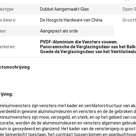
astype:
Dubbel Aangemaakt Glas
Open St
ardware:
De Hoogste Hardware van China
Groott
eur:
Aangepast als orde
PVDF-Aluminium die Vensters vouwen
,
rkeren:
Panoramische de Verglazingsdeur van het Bal
Goede de Verglazingsdeur van het Ventilatiea
ctomschrijving
iumkader die van de de Verglazingsdeur van het Vensters Panoramis
ijving:
miniumvensters zijn vensters met kader en ventilatorstructuur van a
jn verdeeld in gewone aluminiumdeuren en vensters en de de gebroken 
miniumvensters zijn mooi, verzegeld, en sterk, en op het gebied van c
coratie, worden de de aluminiumdeuren en vensters algemeen gebruikt
ium is geoxydeerd en glanzend. Het kader van de venstersjerp is groot
der binnenlicht toestaan, het contrast tussen binnen en openluchtvoo