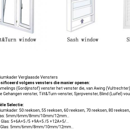
iumkader Verglaasde Vensters
sificeerd volgens vensters die manier openen:
elings (Gordijnstof) venster het venster die, van Awing (Vultrechter), 
e Gehangen venster, Tilt&Turn-venster, Sjerpvenster, Blind (Luifel) v
ële Selectie:
iumkader: 50 reeksen, 55 reeksen, 60 reeksen, 70 reeksen, 80 reeksen,
Glas: 5mm/6mm/8mm/10mm/12mm…
 Glas: 5+6A+5 /5 +9A+5 /5 +12A+5/…
pt Glas: 5mm/6mm/8mm/10mm/12mm…