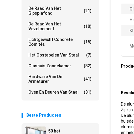
De Raad Van Het
Gl
(21)
Gipsplafond
H
De Raad Van Het
(10)
Vezelcement
Kl
Lichtgewicht Concrete
(15)
Comités
Ma
Het Opstapelen Van Staal
(7)
Glashuis Zonnekamer
(82)
Produ
Hardware Van De
(41)
Armaturen
Alumin
Oven En Deuren Van Staal
(31)
Beschr
De alu
Zij zi
Beste Producten
De alu
huisde
alumin
50 het
en hel