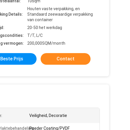
stelaantal:
10sqm
Houten vaste verpakking, en
king Details:
Standaard zeewaardige verpakking
van container
jd:
20-50 het werkdag
ngscondities:
T/T, L/C
ng vermogen:
200,000SQM/month
Beste Prijs
Contact
e:
Veiligheid, Decoratie
laktebehandeling:
Poeder Coating/PVDF