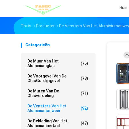
Huis
Thuis
Producten
De Vensters Van Het Aluminiumonwe
Catagorieën
De Muur Van Het
(75)
Aluminiumglas
De Voorgevel Van De
(73)
GlasGordijngevel
De Muren Van De
(71)
Glasverdeling
De Vensters Van Het
(92)
Aluminiumonweer
De Bekleding Van Het
(47)
Aluminiummetaal