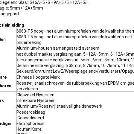
iegelend Glas:: 5+6A+5 /5 +9A+5 /5 +12A+5/…
laag-e: 5mm+12A+5mm
 aangepast
ctie
inleiding
6063-T5 hoog - het aluminiumprofielen van de kwaliteits the
6063-T5 hoog - het aluminiumprofielen van de kwaliteits nie
len
onderbreking
Aluminium-houten samengesteld systeem
het dubbel maakte verglazing aan: 5+12A+5mm, 6+12A+6m
kies aangemaakte verglazing uit: 5mm, 6mm, 8mm, 10mm, 
Gelamineerde verglazing: 6.38mm, 8.76mm, 10.76mm, 11.1
Gekleurd/ontruimt LowE/Weerspiegelend//verduistert/Opagu
are
Chinees Hoogste Merk
Roestvrij staalschroeven, de rubberpakking van EPDM om goed
horen
verzekeren
Glasvezel Flyscreen
rk
Intrekbare Flyscreen
Aluminium/Roestvrij staalveiligheidsnetwerk
Poederdeklaag
Geanodiseerd
ndigen
Eletrophoresis
Houten Korrel