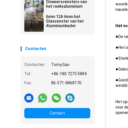
Onweersvensters van
woonka
het reeksaluminium
nauwke
6mm 12A 6mm het
Glasvenster van het
Aluminiumkader
Het vo
●
De ve
●
Het i
Contacten
●
Sterk
Contacten:
Tomy.Gao
●
Gebru
Tel.:
+86-180 7273 5884
●
Goede
Fax:
86-571-8868170
winddr
Het op
voor d
openen
Contact