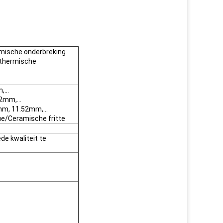
rmische onderbreking
t thermische
m,…
12mm,…
4mm, 11.52mm,…
e/Ceramische fritte
e kwaliteit te