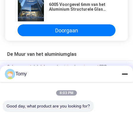
6005 Voorgevel 6mm van het
Aluminium Structurele Glas
Verticale Dubbele Verglaasde
Voorgevel
Doorgaan
De Muur van het aluminiumglas
Gebouw met dakdak van aluminiumlegering met FRP-
vezelplaat glazen dakraam
Tomy
Energiezuinige glazen gordijnwandfasadesystemen
8:03 PM
Aangepast de Luifelvenster van de Aluminiumjaloezie voor
Toilet/Badkamers
Good day, what product are you looking for?
populaire categorieën
Alle