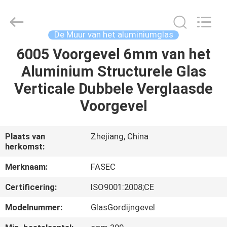
2026
Hangzhou
FASEC
Buildings
Co.,Ltd..
De Muur van het aluminiumglas
All
Rights
6005 Voorgevel 6mm van het
HUIS
Reserved.
Aluminium Structurele Glas
PRODUCTEN
Verticale Dubbele Verglaasde
Voorgevel
ONGEVEER
ONS
Plaats van
Zhejiang, China
herkomst:
FABRIEKSREIS
Merknaam:
FASEC
Certificering:
ISO9001:2008;CE
KWALITEITSCONTROLE
Modelnummer:
GlasGordijngevel