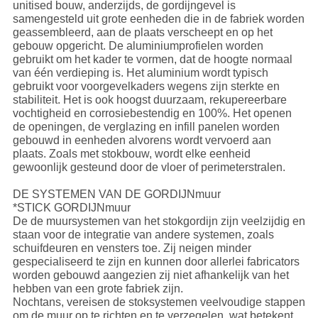
unitised bouw, anderzijds, de gordijngevel is
samengesteld uit grote eenheden die in de fabriek worden
geassembleerd, aan de plaats verscheept en op het
gebouw opgericht. De aluminiumprofielen worden
gebruikt om het kader te vormen, dat de hoogte normaal
van één verdieping is. Het aluminium wordt typisch
gebruikt voor voorgevelkaders wegens zijn sterkte en
stabiliteit. Het is ook hoogst duurzaam, rekupereerbare
vochtigheid en corrosiebestendig en 100%. Het openen
de openingen, de verglazing en infill panelen worden
gebouwd in eenheden alvorens wordt vervoerd aan
plaats. Zoals met stokbouw, wordt elke eenheid
gewoonlijk gesteund door de vloer of perimeterstralen.
DE SYSTEMEN VAN DE GORDIJNmuur
*STICK GORDIJNmuur
De de muursystemen van het stokgordijn zijn veelzijdig en
staan voor de integratie van andere systemen, zoals
schuifdeuren en vensters toe. Zij neigen minder
gespecialiseerd te zijn en kunnen door allerlei fabricators
worden gebouwd aangezien zij niet afhankelijk van het
hebben van een grote fabriek zijn.
Nochtans, vereisen de stoksystemen veelvoudige stappen
om de muur op te richten en te verzegelen, wat betekent