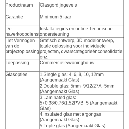
Productnaam
Glasgordijngevels
Garantie
Minimum 5 jaar
De
Installatiegids en online Technische
naverkoopdienst
ondersteuning
Het Vermogen
Grafisch ontwerp, 3D modelontwerp,
van de
totale oplossing voor individuele
projectoplossing
projecten, dwarscategorieënconsolidatie
enz.
Toepassing
Commerciële/woningbouw
Glasopties
1.Single glas: 4, 6, 8, 10, 12mm
(Aangemaakt Glas)
2.Double glas: 5mm+9/12/27A+5mm
(Aangemaakt Glas)
3.Laminated glas:
5+0.38/0.76/1.52PVB+5 (Aangemaakt
Glas)
4.Insulated glas met argongas
(Aangemaakt Glas)
5.Triple glas (Aangemaakt Glas)