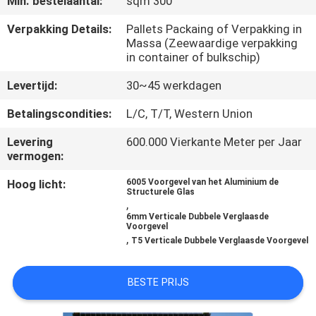
Min. bestelaantal:
sqm 300
CONTACTEER
ONS
Verpakking Details:
Pallets Packaing of Verpakking in
Massa (Zeewaardige verpakking
in container of bulkschip)
NIEUWS
Levertijd:
30~45 werkdagen
Betalingscondities:
L/C, T/T, Western Union
GEVALLEN
Levering
600.000 Vierkante Meter per Jaar
vermogen:
VERZOEK
Hoog licht:
6005 Voorgevel van het Aluminium de
OM EEN
Structurele Glas
,
CITAAT
6mm Verticale Dubbele Verglaasde
Voorgevel
,
T5 Verticale Dubbele Verglaasde Voorgevel
SITEMAP
BESTE PRIJS
PRIVACY