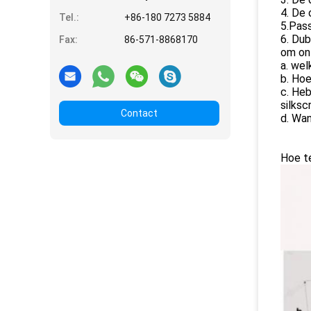
4. De 
Tel.:
+86-180 7273 5884
5.Pass
6. Dub
Fax:
86-571-8868170
om onz
a. wel
b. Ho
c. Heb
silksc
Contact
d. Wan
Hoe t