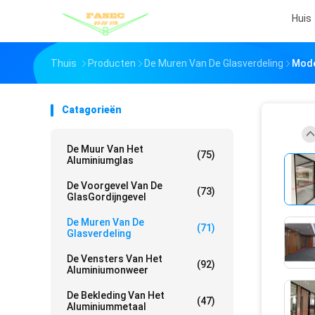
Huis
Thuis
Producten
De Muren Van De Glasverdeling
Mode
Catagorieën
De Muur Van Het
(75)
Aluminiumglas
De Voorgevel Van De
(73)
GlasGordijngevel
De Muren Van De
(71)
Glasverdeling
De Vensters Van Het
(92)
Aluminiumonweer
De Bekleding Van Het
(47)
Aluminiummetaal