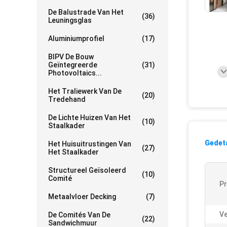
De Balustrade Van Het
(36)
Leuningsglas
Aluminiumprofiel
(17)
BIPV De Bouw
Geïntegreerde
(31)
Photovoltaics...
Het Traliewerk Van De
(20)
Tredehand
De Lichte Huizen Van Het
(10)
Staalkader
Gedeta
Het Huisuitrustingen Van
(27)
Het Staalkader
Structureel Geïsoleerd
(10)
Comité
P
Metaalvloer Decking
(7)
Ve
De Comités Van De
(22)
Sandwichmuur