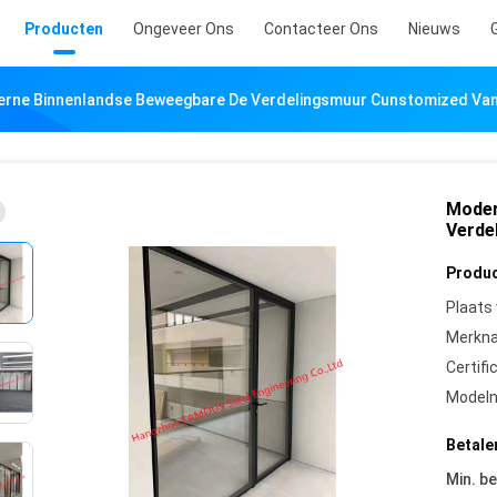
Producten
Ongeveer Ons
Contacteer Ons
Nieuws
rne Binnenlandse Beweegbare De Verdelingsmuur Cunstomized Van
Moder
Verde
Produc
Plaats
Merkn
Certifi
Model
Betale
Min. be