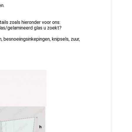
en.
ails zoals hieronder voor ons:
glas/gelamineerd glas u zoekt?
 besnoeiingsinkepingen, knipsels, zuur,