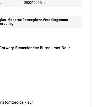
e:
200015000mm
glas
,
Moderne Beweegbare Verdelingsmuur
,
erdeling
 Ontwerp Binnenlandse Bureau met Deur
nstomized de kleur.