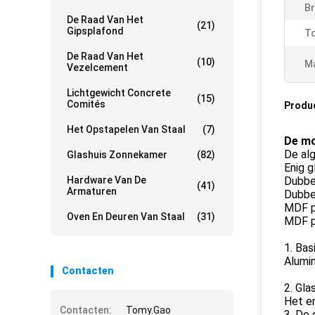
Br
De Raad Van Het
(21)
Gipsplafond
To
De Raad Van Het
(10)
Ma
Vezelcement
Lichtgewicht Concrete
(15)
Comités
Produ
Het Opstapelen Van Staal
(7)
De mo
De alg
Glashuis Zonnekamer
(82)
Enig g
Hardware Van De
Dubbel
(41)
Armaturen
Dubbel
MDF p
Oven En Deuren Van Staal
(31)
MDF pa
1. Bas
Alumin
Contacten
2. Gl
Het e
Contacten:
Tomy.Gao
3. De 