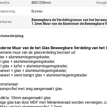
eedte:
8001230mm
Hoogt
epassing:
Bureau
Beweegbare de Verdelingsmuur van het bureau
rkeren:
1.2mm Muur van de Aluminium de Beweegbare V
ctomschrijving
derne Muur van de het Glas Beweegbare Verdeling van het
emene muur van de glasverdeling bestaat uit:
las + aluminiumlegeringskader,
 glas + aluminiumlegeringskader,
 glas + luifel + aluminiumlegeringskader,
aneel + glas + aluminiumlegeringskader,
neel + semi-berijpt glas + aluminiumlegeringskader
ismateriaal:
iumprofiel met enig aangemaakt glas.
asdikte: 10mm aangemaakt glas.
nige glas kan door MDF met Melamineraad worden vervangen, cu
dikte van het aluminiumprofiel: 1.2mm.