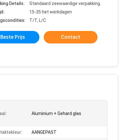
king Details:
Standaard zeewaardige verpakking.
jd:
15-35 het werkdagen
ngscondities:
T/T, L/C
Beste Prijs
Contact
aal:
Aluminium + Gehard glas
laktekleur:
AANGEPAST