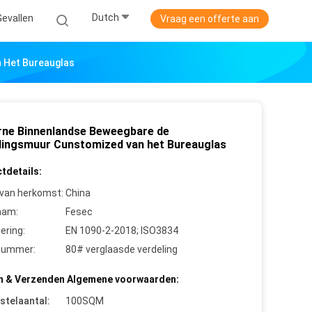
Dutch
Gevallen
Vraag een offerte aan
 Het Bureauglas
ne Binnenlandse Beweegbare de
lingsmuur Cunstomized van het Bureauglas
tdetails:
 van herkomst:
China
aam:
Fesec
cering:
EN 1090-2-2018; ISO3834
nummer:
80# verglaasde verdeling
n & Verzenden Algemene voorwaarden:
stelaantal:
100SQM