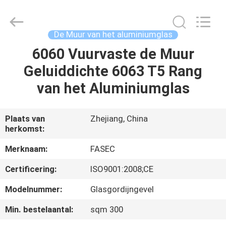
2026
Hangzhou
FASEC
Buildings
Co.,Ltd..
De Muur van het aluminiumglas
All
Rights
6060 Vuurvaste de Muur
HUIS
Reserved.
Geluiddichte 6063 T5 Rang
PRODUCTEN
van het Aluminiumglas
ONGEVEER
Plaats van
Zhejiang, China
herkomst:
ONS
Merknaam:
FASEC
FABRIEKSREIS
Certificering:
ISO9001:2008;CE
Modelnummer:
Glasgordijngevel
KWALITEITSCONTROLE
Min. bestelaantal:
sqm 300