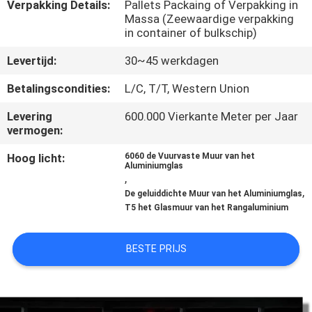
CONTACTEER
Verpakking Details:
Pallets Packaing of Verpakking in
Massa (Zeewaardige verpakking
ONS
in container of bulkschip)
Levertijd:
30~45 werkdagen
NIEUWS
Betalingscondities:
L/C, T/T, Western Union
GEVALLEN
Levering
600.000 Vierkante Meter per Jaar
vermogen:
Hoog licht:
6060 de Vuurvaste Muur van het
VERZOEK
Aluminiumglas
,
OM EEN
,
De geluiddichte Muur van het Aluminiumglas
CITAAT
T5 het Glasmuur van het Rangaluminium
BESTE PRIJS
SITEMAP
PRIVACY