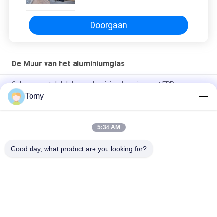
Doorgaan
De Muur van het aluminiumglas
Gebouw met dakdak van aluminiumlegering met FRP-
vezelplaat glazen dakraam
Tomy
Energiezuinige glazen gordijnwandfasadesystemen
5:34 AM
Aangepast de Luifelvenster van de Aluminiumjaloezie voor
Toilet/Badkamers
Good day, what product are you looking for?
populaire categorieën
Alle
De Muur Van Het 
De Voorgevel Van 
Aluminiumglas
De GlasGordijngevel