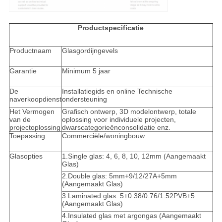
Productspecificatie
Productnaam
Glasgordijngevels
Garantie
Minimum 5 jaar
De
Installatiegids en online Technische
naverkoopdienst
ondersteuning
Het Vermogen
Grafisch ontwerp, 3D modelontwerp, totale
van de
oplossing voor individuele projecten,
projectoplossing
dwarscategorieënconsolidatie enz.
Toepassing
Commerciële/woningbouw
Glasopties
1.Single glas: 4, 6, 8, 10, 12mm (Aangemaakt
Glas)
2.Double glas: 5mm+9/12/27A+5mm
(Aangemaakt Glas)
3.Laminated glas: 5+0.38/0.76/1.52PVB+5
(Aangemaakt Glas)
4.Insulated glas met argongas (Aangemaakt