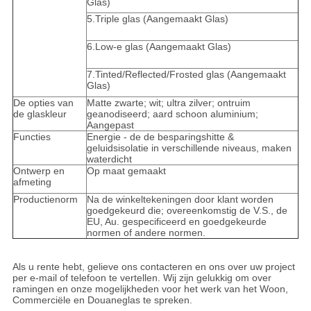
Glas)
5.Triple glas (Aangemaakt Glas)
6.Low-e glas (Aangemaakt Glas)
7.Tinted/Reflected/Frosted glas (Aangemaakt
Glas)
De opties van
Matte zwarte; wit; ultra zilver; ontruim
de glaskleur
geanodiseerd; aard schoon aluminium;
Aangepast
Functies
Energie - de de besparingshitte &
geluidsisolatie in verschillende niveaus, maken
waterdicht
Ontwerp en
Op maat gemaakt
afmeting
Productienorm
Na de winkeltekeningen door klant worden
goedgekeurd die; overeenkomstig de V.S., de
EU, Au. gespecificeerd en goedgekeurde
normen of andere normen.
Als u rente hebt, gelieve ons contacteren en ons over uw project
per e-mail of telefoon te vertellen. Wij zijn gelukkig om over
ramingen en onze mogelijkheden voor het werk van het Woon,
Commerciële en Douaneglas te spreken.