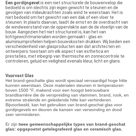
Een gordijngevel
is
een niet structurele
de bouwenvelop die
bedoeld is om slechts zijn eigen gewicht te steunen en de
gevolgen van milieukrachten zoals wind te weerstaan. Het is
niet bedoeld om het gewicht van een dak of een vloer te
steunen. In plaats daarvan, laadt de ernst en de overdracht van
de windweerstand van de oppervlakte aan de de vloerlijn van de
bouw.
Aangezien het niet structureel is, kan het van
lichtgewichtmaterialen worden gemaakt - glas en
aluminiumprofielen helpen bouwskosten drukken. Wij bieden een
verscheidenheid van glasproducten aan dat architecten en
ontwerpers toestaat om elk aspect van esthetica en
prestaties, met inbegrip van thermische en zonnecontrole te
controleren, geluid en veiligheid evenals kleur, licht en glans.
Vuurvast Glas
Het brand-geschatte glas wordt speciaal vervaardigd hoge hitte
kunnen weerstaan. Deze materialen steunen in temperaturen
boven 1500 °F, makend voor een hoogst betrouwbare
brandbarrière die de verspreiding van vlammen, brand, rook, en
extreme stralende en geleidende hitte kan verhinderen.
Bijvoorbeeld, kan het gebruiken van brand-geschat glas voor
gordijngevels en deuren de kansen van verwonding en dood
zeer verminderen.
Er zijn
twee gemeenschappelijke types van brand-geschat
glas: opgepoetst getelegrafeerd glas en ceramisch glas.