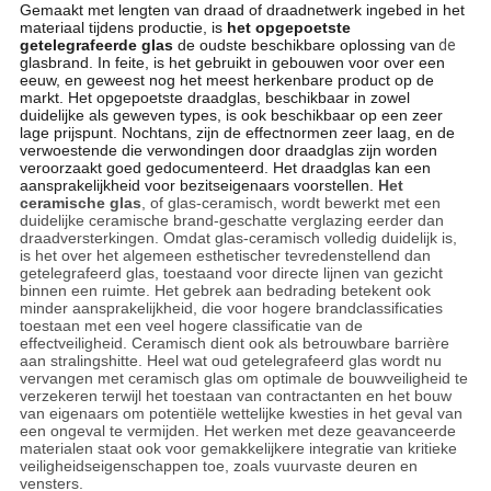
Gemaakt met lengten van draad of draadnetwerk ingebed in het
materiaal tijdens productie, is
het opgepoetste
getelegrafeerde glas
de oudste beschikbare oplossing van
de
glasbrand. In feite, is het gebruikt in gebouwen voor over een
eeuw, en geweest nog het meest herkenbare product op de
markt. Het opgepoetste draadglas, beschikbaar in zowel
duidelijke als geweven types, is ook beschikbaar op een zeer
lage prijspunt. Nochtans, zijn de effectnormen zeer laag, en de
verwoestende die verwondingen door draadglas zijn worden
veroorzaakt goed gedocumenteerd. Het draadglas kan een
aansprakelijkheid voor bezitseigenaars voorstellen.
Het
ceramische glas
, of glas-ceramisch, wordt bewerkt met een
duidelijke ceramische brand-geschatte verglazing eerder dan
draadversterkingen. Omdat glas-ceramisch volledig duidelijk is,
is het over het algemeen esthetischer tevredenstellend dan
getelegrafeerd glas, toestaand voor directe lijnen van gezicht
binnen een ruimte. Het gebrek aan bedrading betekent ook
minder aansprakelijkheid, die voor hogere brandclassificaties
toestaan met een veel hogere classificatie van de
effectveiligheid. Ceramisch dient ook als betrouwbare barrière
aan stralingshitte. Heel wat oud getelegrafeerd glas wordt nu
vervangen met ceramisch glas om optimale de bouwveiligheid te
verzekeren terwijl het toestaan van contractanten en het bouw
van eigenaars om potentiële wettelijke kwesties in het geval van
een ongeval te vermijden. Het werken met deze geavanceerde
materialen staat ook voor gemakkelijkere integratie van kritieke
veiligheidseigenschappen toe, zoals vuurvaste deuren en
vensters.