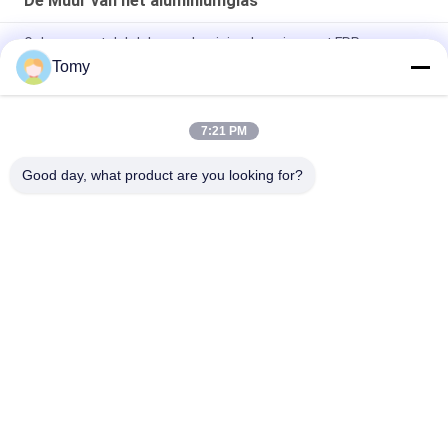
De Muur van het aluminiumglas
Gebouw met dakdak van aluminiumlegering met FRP-
vezelplaat glazen dakraam
Tomy
Energiezuinige glazen gordijnwandfasadesystemen
7:21 PM
Aangepast de Luifelvenster van de Aluminiumjaloezie voor
Toilet/Badkamers
Good day, what product are you looking for?
populaire categorieën
Alle
De Muur Van Het 
De Voorgevel Van 
Aluminiumglas
De GlasGordijngevel
De Muren Van De 
De Vensters Van 
Glasverdeling
Het 
Aluminiumonweer
De Bekleding Van 
De Balustrade Van 
Het 
Het Leuningsglas
Aluminiummetaal