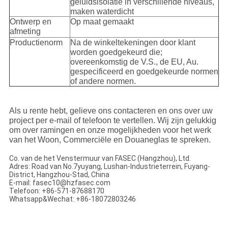
geluidsisolatie in verschillende niveaus,
maken waterdicht
Ontwerp en
Op maat gemaakt
afmeting
Productienorm
Na de winkeltekeningen door klant
worden goedgekeurd die;
overeenkomstig de V.S., de EU, Au.
gespecificeerd en goedgekeurde normen
of andere normen.
Als u rente hebt, gelieve ons contacteren en ons over uw
project per e-mail of telefoon te vertellen. Wij zijn gelukkig
om over ramingen en onze mogelijkheden voor het werk
van het Woon, Commerciële en Douaneglas te spreken.
Co. van de het Venstermuur van FASEC (Hangzhou), Ltd.
Adres: Road van No.7yuyang, Lushan-Industrieterrein, Fuyang-
District, Hangzhou-Stad, China
E-mail: fasec10@hzfasec.com
Telefoon: +86-571-87688170
Whatsapp&Wechat: +86-18072803246