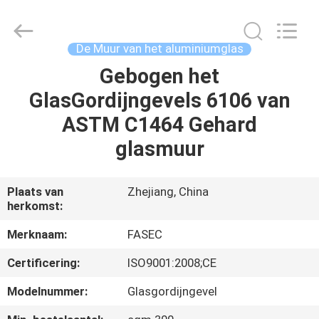
2026
Hangzhou
FASEC
Buildings
Co.,Ltd..
De Muur van het aluminiumglas
All
Rights
Gebogen het
HUIS
Reserved.
GlasGordijngevels 6106 van
PRODUCTEN
ASTM C1464 Gehard
glasmuur
ONGEVEER
ONS
Plaats van
Zhejiang, China
herkomst:
FABRIEKSREIS
Merknaam:
FASEC
Certificering:
ISO9001:2008;CE
KWALITEITSCONTROLE
Modelnummer:
Glasgordijngevel