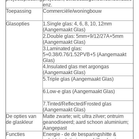
enz.
Toepassing
Commerciële/woningbouw
Glasopties
1.Single glas: 4, 6, 8, 10, 12mm
(Aangemaakt Glas)
2.Double glas: 5mm+9/12/27A+5mm
(Aangemaakt Glas)
3.Laminated glas:
5+0.38/0.76/1.52PVB+5 (Aangemaakt
Glas)
4.Insulated glas met argongas
(Aangemaakt Glas)
5.Triple glas (Aangemaakt Glas)
6.Low-e glas (Aangemaakt Glas)
7.Tinted/Reflected/Frosted glas
(Aangemaakt Glas)
De opties van
Matte zwarte; wit; ultra zilver; ontruim
de glaskleur
geanodiseerd; aard schoon aluminium;
Aangepast
Functies
Energie - de de besparingshitte &