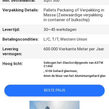
Min. bestelaantal:
sqm 300
CONTACTEER
ONS
Verpakking Details:
Pallets Packaing of Verpakking in
Massa (Zeewaardige verpakking
in container of bulkschip)
NIEUWS
Levertijd:
30~45 werkdagen
Betalingscondities:
L/C, T/T, Western Union
GEVALLEN
Levering
600.000 Vierkante Meter per Jaar
vermogen:
VERZOEK
Hoog licht:
Gebogen het GlasGordijngevels van ASTM
OM EEN
C1464
,
,
6106 Gehard glasmuur
CITAAT
6mm de Muur van het Aluminiumgehard glas
SITEMAP
BESTE PRIJS
PRIVACY