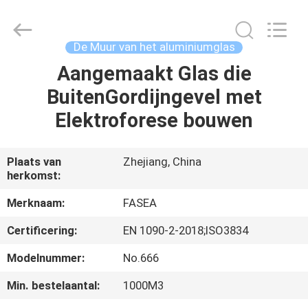
2026
Hangzhou
FASEC
Buildings
Co.,Ltd..
De Muur van het aluminiumglas
All
Rights
Aangemaakt Glas die
HUIS
Reserved.
BuitenGordijngevel met
PRODUCTEN
Elektroforese bouwen
ONGEVEER
Plaats van
Zhejiang, China
herkomst:
ONS
Merknaam:
FASEA
FABRIEKSREIS
Certificering:
EN 1090-2-2018;ISO3834
Modelnummer:
No.666
KWALITEITSCONTROLE
Min. bestelaantal:
1000M3