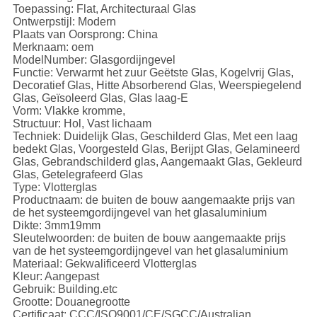
Toepassing: Flat, Architecturaal Glas
Ontwerpstijl: Modern
Plaats van Oorsprong: China
Merknaam: oem
ModelNumber: Glasgordijngevel
Functie: Verwarmt het zuur Geëtste Glas, Kogelvrij Glas,
Decoratief Glas, Hitte Absorberend Glas, Weerspiegelend
Glas, Geïsoleerd Glas, Glas laag-E
Vorm: Vlakke kromme,
Structuur: Hol, Vast lichaam
Techniek: Duidelijk Glas, Geschilderd Glas, Met een laag
bedekt Glas, Voorgesteld Glas, Berijpt Glas, Gelamineerd
Glas, Gebrandschilderd glas, Aangemaakt Glas, Gekleurd
Glas, Getelegrafeerd Glas
Type: Vlotterglas
Productnaam: de buiten de bouw aangemaakte prijs van
de het systeemgordijngevel van het glasaluminium
Dikte: 3mm19mm
Sleutelwoorden: de buiten de bouw aangemaakte prijs
van de het systeemgordijngevel van het glasaluminium
Materiaal: Gekwalificeerd Vlotterglas
Kleur: Aangepast
Gebruik: Building.etc
Grootte: Douanegrootte
Certificaat: CCC/ISO9001/CE/SGCC/Australian