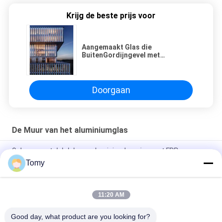
Krijg de beste prijs voor
Aangemaakt Glas die
BuitenGordijngevel met
Elektroforese bouwen
Doorgaan
De Muur van het aluminiumglas
Gebouw met dakdak van aluminiumlegering met FRP-
vezelplaat glazen dakraam
Tomy
Energiezuinige glazen gordijnwandfasadesystemen
11:20 AM
Aangepast de Luifelvenster van de Aluminiumjaloezie voor
Toilet/Badkamers
Good day, what product are you looking for?