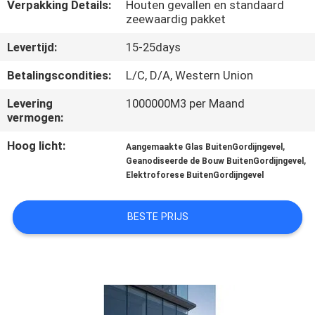
CONTACTEER
Verpakking Details:
Houten gevallen en standaard
zeewaardig pakket
ONS
Levertijd:
15-25days
NIEUWS
Betalingscondities:
L/C, D/A, Western Union
Levering
1000000M3 per Maand
GEVALLEN
vermogen:
Hoog licht:
,
Aangemaakte Glas BuitenGordijngevel
,
VERZOEK
Geanodiseerde de Bouw BuitenGordijngevel
Elektroforese BuitenGordijngevel
OM EEN
CITAAT
BESTE PRIJS
SITEMAP
PRIVACY