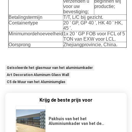
verzenden u
beginnen wij
voor uw
productie;
bevestiging;
Betalingstermijn
T/T, L/C bij gezicht.
Containertype
20 ' GP, GP 40 ', HK 40 ' HK,
45 '.
Minimumordehoeveelheid
1x 20 ' GP FOB voor FCL of 5
TON van EXW voor LCL.
Oorsprong
Zhejiangprovincie, China.
Geïsoleerde het glasmuur van het aluminiumkader
Art Decoration Aluminum Glass Wall
C5 de Muur van het Aluminiumglas
Krijg de beste prijs voor
Pakhuis van het het
Aluminiumkader van het de
Bouwglas de Gordijngevelt8 PVDF