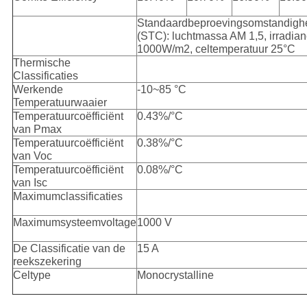
Standaardbeproevingsomstandigh
(STC): luchtmassa AM 1,5, irradia
1000W/m2, celtemperatuur 25°C
Thermische
Classificaties
Werkende
-10~85 °C
Temperatuurwaaier
Temperatuurcoëfficiënt
0.43%/°C
van Pmax
Temperatuurcoëfficiënt
0.38%/°C
van Voc
Temperatuurcoëfficiënt
0.08%/°C
van Isc
Maximumclassificaties
Maximumsysteemvoltage
1000 V
De Classificatie van de
15 A
reekszekering
Celtype
Monocrystalline