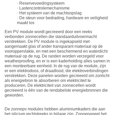
· Reservevoedingsysteem
· Lastencontrolemechanisme
· Het systeem van de machtsopslag
· De steun voor bedrading, hardware en veiligheid
maakt los
Een PV module wordt gecreeerd door een reeks
verbonden zonnecellen die standaarduitvoermacht
verstrekken. De PV module is ingekapseld met
aangemaakt glas of ander transparant materiaal op de
vooroppervlakte, en met een beschermend en waterdicht
materiaal op de rug. De randen worden verzegeld voor
weatherproofing, en er is een kaderholding alles samen in
een monteerbare eenheid. In de rug van de module, zijn
er een elektrodoos, of draadlood, die elektroverbindingen
verstrekken. Deze panelen worden gecreeerd om zonlicht
als energiebron te absorberen om elektriciteit te
produceren. De elektriciteit van zonnecellen wordt
gecreeerd is één van de rendabelste energiebronnen die
geworden.
De zonnepv modules hebben aluminiumkaders die aan
het silicium rechtstreeks in bijlage zijn. Zonnepaneel het