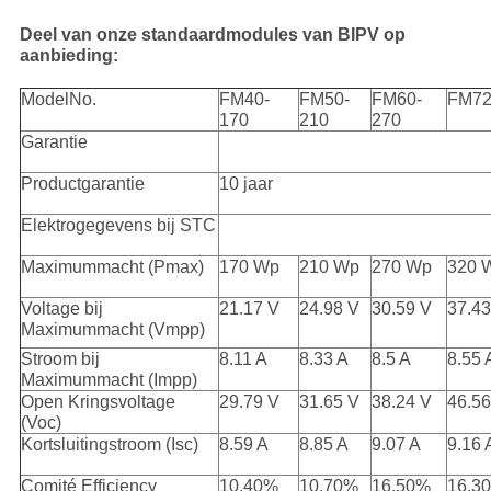
Deel van onze standaardmodules van BIPV op
aanbieding:
ModelNo.
FM40-
FM50-
FM60-
FM72
170
210
270
Garantie
Productgarantie
10 jaar
Elektrogegevens bij STC
Maximummacht (Pmax)
170 Wp
210 Wp
270 Wp
320 
Voltage bij
21.17 V
24.98 V
30.59 V
37.43
Maximummacht (Vmpp)
Stroom bij
8.11 A
8.33 A
8.5 A
8.55 
Maximummacht (Impp)
Open Kringsvoltage
29.79 V
31.65 V
38.24 V
46.56
(Voc)
Kortsluitingstroom (Isc)
8.59 A
8.85 A
9.07 A
9.16 
Comité Efficiency
10.40%
10.70%
16.50%
16.3