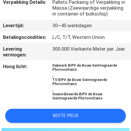
CONTACTEER
Verpakking Details:
Pallets Packaing of Verpakking in
Massa (Zeewaardige verpakking
ONS
in container of bulkschip)
Levertijd:
30~45 werkdagen
NIEUWS
Betalingscondities:
L/C, T/T, Western Union
GEVALLEN
Levering
300.000 Vierkante Meter per Jaar
vermogen:
Hoog licht:
Dakwerk BIPV de Bouw Geïntegreerde
VERZOEK
Photovoltaics
,
OM EEN
T5 BIPV de Bouw Geïntegreerde
Photovoltaics
CITAAT
,
Geanodiseerde BIPV de Bouw
Geïntegreerde Photovoltaics
SITEMAP
BESTE PRIJS
PRIVACY