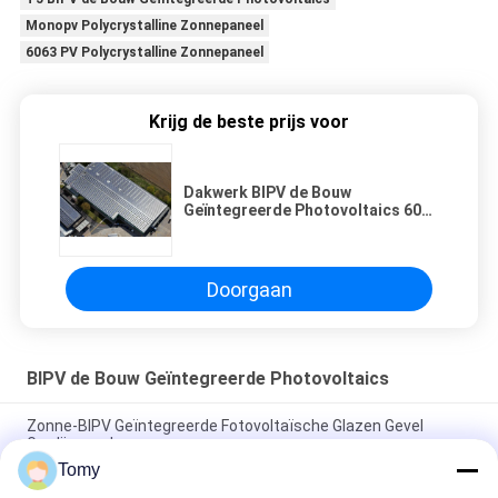
Monopv Polycrystalline Zonnepaneel
6063 PV Polycrystalline Zonnepaneel
Krijg de beste prijs voor
Dakwerk BIPV de Bouw
Geïntegreerde Photovoltaics 6063
Geanodiseerde T5
Doorgaan
BIPV de Bouw Geïntegreerde Photovoltaics
Zonne-BIPV Geïntegreerde Fotovoltaïsche Glazen Gevel
Gordijngevel
Tomy
Hoog efficiënte drijvende fotovoltaïsche installaties op water -