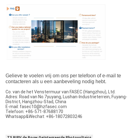
Gelieve te voelen vrij om ons per telefoon of e-mail te
contacteren als u een aanbeveling nodig hebt.
Co. van de het Venstermuur van FASEC (Hangzhou), Ltd.
Adres: Road van No.7yuyang, Lushan-Industrieterrein, Fuyang-
District, Hangzhou-Stad, China
E-mail: fasec10@hzfasec.com
Telefoon: +86-571-87688170
Whatsapp&Wechat: +86-18072803246
T5 BIPV de Bouw Geïntegreerde Photovoltaics