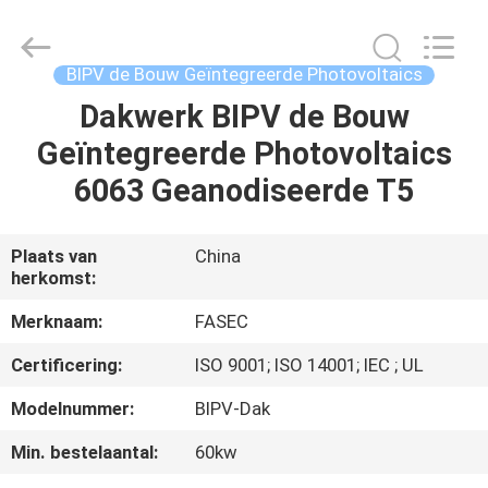
2026
Hangzhou
FASEC
Buildings
Co.,Ltd..
BIPV de Bouw Geïntegreerde Photovoltaics
All
Rights
Dakwerk BIPV de Bouw
HUIS
Reserved.
Geïntegreerde Photovoltaics
PRODUCTEN
6063 Geanodiseerde T5
ONGEVEER
Plaats van
China
herkomst:
ONS
Merknaam:
FASEC
FABRIEKSREIS
Certificering:
ISO 9001; ISO 14001; IEC ; UL
Modelnummer:
BIPV-Dak
KWALITEITSCONTROLE
Min. bestelaantal:
60kw