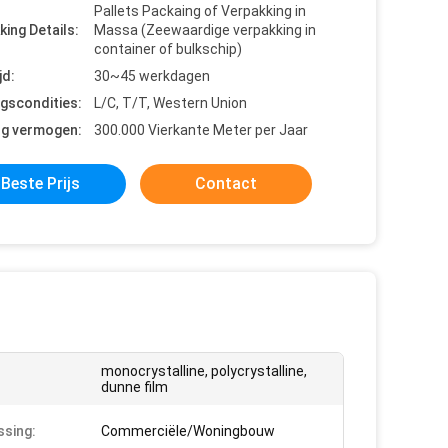
Pallets Packaing of Verpakking in
king Details:
Massa (Zeewaardige verpakking in
container of bulkschip)
jd:
30~45 werkdagen
ngscondities:
L/C, T/T, Western Union
ng vermogen:
300.000 Vierkante Meter per Jaar
Beste Prijs
Contact
monocrystalline, polycrystalline,
dunne film
sing:
Commerciële/Woningbouw