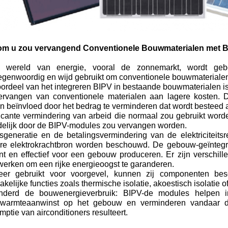
m u zou vervangend Conventionele Bouwmaterialen met 
 wereld van energie, vooral de zonnemarkt, wordt gebo
egenwoordig en wijd gebruikt om conventionele bouwmaterialen
ordeel van het integreren BIPV in bestaande bouwmaterialen is
ervangen van conventionele materialen aan lagere kosten. De
n beïnvloed door het bedrag te verminderen dat wordt besteed 
ficante vermindering van arbeid die normaal zou gebruikt wor
ndelijk door de BIPV-modules zou vervangen worden.
sgeneratie en de betalingsvermindering van de elektriciteits
ire elektrokrachtbron worden beschouwd. De gebouw-geïnteg
iënt en effectief voor een gebouw produceren. Er zijn verschi
werken om een rijke energieoogst te garanderen.
er gebruikt voor voorgevel, kunnen zij componenten b
kelijke functies zoals thermische isolatie, akoestisch isolatie
nderd de bouwenergieverbruik: BIPV-de modules helpen
warmteaanwinst op het gebouw en verminderen vandaar d
ptie van airconditioners resulteert.