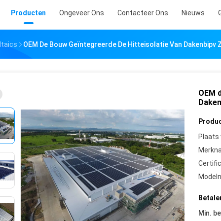
Producten
Ongeveer Ons
Contacteer Ons
Nieuws
ltaics
OEM De Bouw Geïntegreerde De Hitteisolatie Van Dakenbipv
OEM d
Daken
Produc
Plaats
Merkn
Certifi
Model
Betale
Min. be