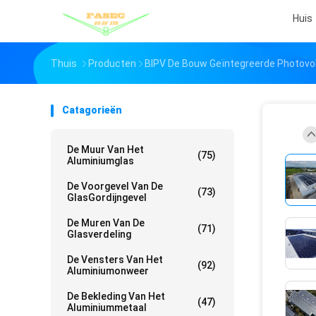
Huis
Thuis
Producten
BIPV De Bouw Geïntegreerde Photovo
Catagorieën
De Muur Van Het
(75)
Aluminiumglas
De Voorgevel Van De
(73)
GlasGordijngevel
De Muren Van De
(71)
Glasverdeling
De Vensters Van Het
(92)
Aluminiumonweer
De Bekleding Van Het
(47)
Aluminiummetaal