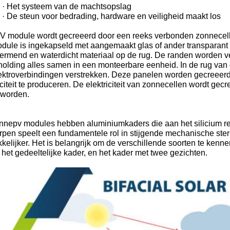
· Het systeem van de machtsopslag
· De steun voor bedrading, hardware en veiligheid maakt los
V module wordt gecreeerd door een reeks verbonden zonnecell
dule is ingekapseld met aangemaakt glas of ander transparant 
ermend en waterdicht materiaal op de rug. De randen worden ve
olding alles samen in een monteerbare eenheid. In de rug van d
lektroverbindingen verstrekken. Deze panelen worden gecreeerd
iciteit te produceren. De elektriciteit van zonnecellen wordt g
eworden.
nnepv modules hebben aluminiumkaders die aan het silicium rech
pen speelt een fundamentele rol in stijgende mechanische ster
elijker. Het is belangrijk om de verschillende soorten te kennen
 het gedeeltelijke kader, en het kader met twee gezichten.