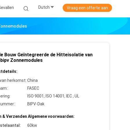
Dutch
Gevallen
Vraag een offerte aan
 Zonnemodules
e Bouw Geïntegreerde de Hitteisolatie van
bipv Zonnemodules
tdetails:
 van herkomst:
China
aam:
FASEC
cering:
ISO 9001; ISO 14001; IEC ; UL
nummer:
BIPV-Dak
n & Verzenden Algemene voorwaarden:
stelaantal:
60kw