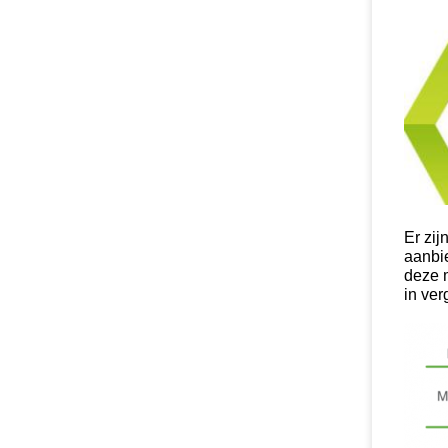
Er zij
aanbie
deze m
in ver