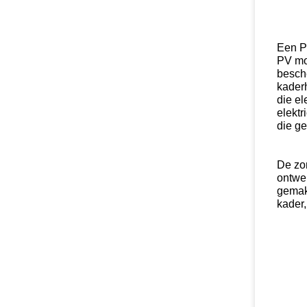
Een P
PV mo
besch
kaderh
die e
elektr
die g
De zo
ontwer
gemakk
kader,