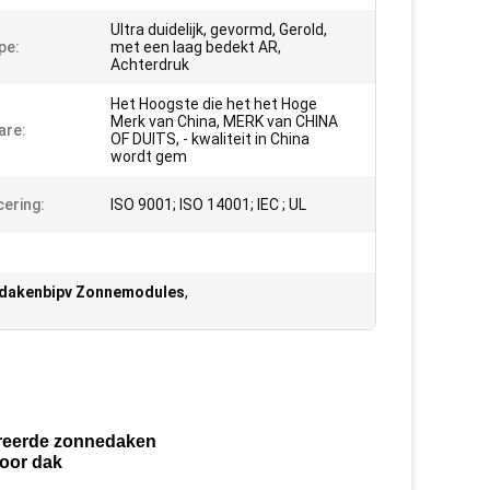
Ultra duidelijk, gevormd, Gerold,
pe:
met een laag bedekt AR,
Achterdruk
Het Hoogste die het het Hoge
Merk van China, MERK van CHINA
are:
OF DUITS, - kwaliteit in China
wordt gem
cering:
ISO 9001; ISO 14001; IEC ; UL
dakenbipv Zonnemodules
,
greerde zonnedaken
oor dak