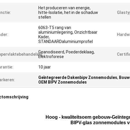
Het produceren van energie,
nctie:
hitte-Isolatie, het in de schaduw
Glasty
stellen
6063-T5 rang van
aluminiumlegering, Onzichtbaar
der:
Hardw
Kader,
STANDAARDaluminiumprofiel
Geanodiseerd, Poederdeklaag,
pervlaktebehandeling:
Certifi
Elektroforese
rantie:
10 jaar
Geïntegreerde Dakenbipv Zonnemodules
,
Bouw
rkeren:
OEM BIPV Zonnemodules
ctomschrijving
Hoog - kwaliteitsoem gebouw-Geïnte
BIPV-glas zonnemodules v