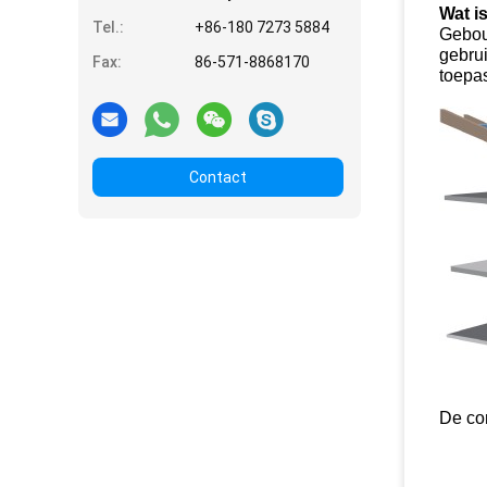
Wat i
Tel.:
+86-180 7273 5884
Gebou
gebru
Fax:
86-571-8868170
toepas
Contact
De co