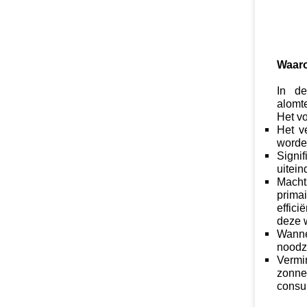
Waaro
In de
alomt
Het vo
Het v
worde
Signi
uitei
Macht
prima
effic
deze 
Wanne
noodza
Vermi
zonne
consum