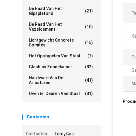
De Raad Van Het
(21)
Fu
Gipsplafond
De Raad Van Het
(10)
Vezelcement
Ka
Lichtgewicht Concrete
(15)
Comités
Het Opstapelen Van Staal
(7)
Op
Glashuis Zonnekamer
(82)
Ga
Hardware Van De
(41)
Armaturen
Ma
Oven En Deuren Van Staal
(31)
Produ
Contacten
Contacten:
Tomy.Gao