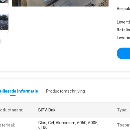
Verpak
Leverti
Betali
Leveri
illeerde Informatie
Productomschrijving
roductnaam:
BIPV-Dak
Type:
Glas, Cel, Aluminium, 6060, 6005,
teriaal:
Toepas
6106