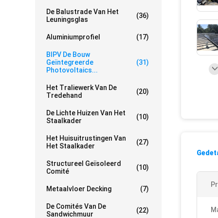
De Balustrade Van Het
(36)
Leuningsglas
Aluminiumprofiel
(17)
BIPV De Bouw
Geïntegreerde
(31)
Photovoltaics...
Het Traliewerk Van De
(20)
Tredehand
De Lichte Huizen Van Het
(10)
Staalkader
Het Huisuitrustingen Van
(27)
Het Staalkader
Gedeta
Structureel Geïsoleerd
(10)
Comité
P
Metaalvloer Decking
(7)
De Comités Van De
Ma
(22)
Sandwichmuur