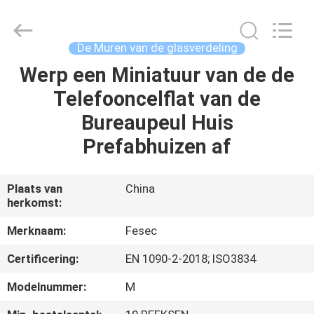
2026
Hangzhou
FASEC
Buildings
Co.,Ltd..
De Muren van de glasverdeling
All
Rights
Werp een Miniatuur van de de
HUIS
Reserved.
Telefooncelflat van de
PRODUCTEN
Bureaupeul Huis
Prefabhuizen af
ONGEVEER
ONS
Plaats van
China
herkomst:
FABRIEKSREIS
Merknaam:
Fesec
Certificering:
EN 1090-2-2018; ISO3834
KWALITEITSCONTROLE
Modelnummer:
M