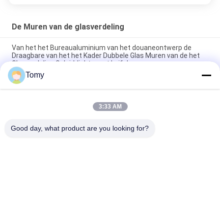
De Muren van de glasverdeling
Van het het Bureaualuminium van het douaneontwerp de
Draagbare van het het Kader Dubbele Glas Muren van de het
Glasverdeling Geluiddichte met Luifel
Tomy
Transparante volledige lichaam binnenglas muur mozaïek
tegel voor keuken glasblok
3:33 AM
Prachtige doorzichtige volledige lichaam binnenkant glas
mozaïek voor kleur glas blok keuken tegel
Good day, what product are you looking for?
populaire categorieën
Alle
De Muur Van Het 
De Voorgevel Van 
Aluminiumglas
De GlasGordijngevel
De Muren Van De 
De Vensters Van 
Glasverdeling
Het 