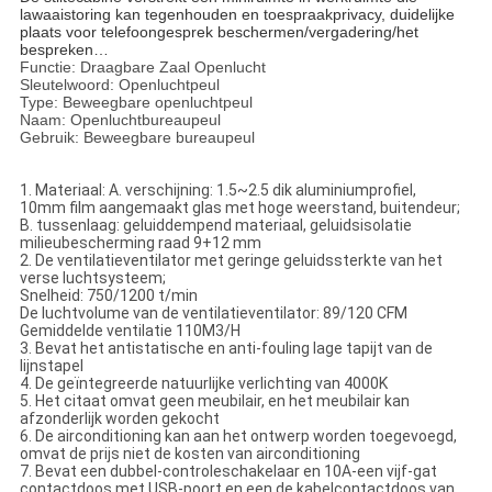
lawaaistoring kan tegenhouden en toespraakprivacy,
duidelijke 
plaats voor telefoongesprek
beschermen
/vergadering/het 
bespreken…
Functie: Draagbare Zaal Openlucht
Sleutelwoord: Openluchtpeul
Type: Beweegbare openluchtpeul
Naam: Openluchtbureaupeul
Gebruik: Beweegbare bureaupeul
1.
Materiaal: A. verschijning: 1.5~2.5 dik aluminiumprofiel,
10mm film aangemaakt glas met hoge weerstand, buitendeur;
B. tussenlaag: geluiddempend materiaal, geluidsisolatie
milieubescherming raad 9+12 mm
2. De ventilatieventilator met geringe geluidssterkte van het
verse luchtsysteem;
Snelheid: 750/1200 t/min
De luchtvolume van de ventilatieventilator: 89/120 CFM
Gemiddelde ventilatie 110M3/H
3. Bevat het antistatische en anti-fouling lage tapijt van de
lijnstapel
4. De geïntegreerde natuurlijke verlichting van 4000K
5. Het citaat omvat geen meubilair, en het meubilair kan
afzonderlijk worden gekocht
6. De airconditioning kan aan het ontwerp worden toegevoegd,
omvat de prijs niet de kosten van airconditioning
7. Bevat een dubbel-controleschakelaar en 10A-een vijf-gat
contactdoos met USB-poort en een de kabelcontactdoos van