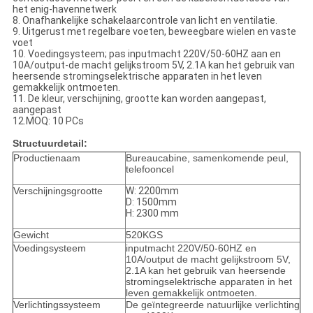
het enig-havennetwerk
8. Onafhankelijke schakelaarcontrole van licht en ventilatie.
9. Uitgerust met regelbare voeten, beweegbare wielen en vaste
voet
10. Voedingsysteem; pas inputmacht 220V/50-60HZ aan en
10A/output-de macht gelijkstroom 5V, 2.1A kan het gebruik van
heersende stromingselektrische apparaten in het leven
gemakkelijk ontmoeten.
11. De kleur, verschijning, grootte kan worden aangepast,
aangepast
12.MOQ: 10 PCs
Structuurdetail:
Productienaam
Bureaucabine, samenkomende peul,
telefooncel
Verschijningsgrootte
W: 2200mm
D: 1500mm
H: 2300 mm
Gewicht
520KGS
Voedingsysteem
inputmacht 220V/50-60HZ en
10A/output de macht gelijkstroom 5V,
2.1A kan het gebruik van heersende
stromingselektrische apparaten in het
leven gemakkelijk ontmoeten.
Verlichtingssysteem
De geïntegreerde natuurlijke verlichting