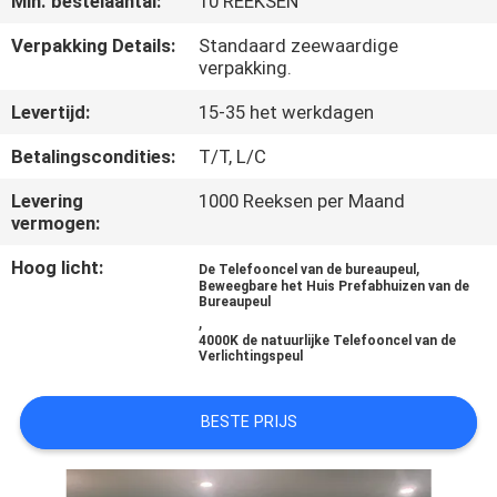
Min. bestelaantal:
10 REEKSEN
CONTACTEER
ONS
Verpakking Details:
Standaard zeewaardige
verpakking.
Levertijd:
15-35 het werkdagen
NIEUWS
Betalingscondities:
T/T, L/C
GEVALLEN
Levering
1000 Reeksen per Maand
vermogen:
VERZOEK
Hoog licht:
,
De Telefooncel van de bureaupeul
Beweegbare het Huis Prefabhuizen van de
OM EEN
Bureaupeul
,
CITAAT
4000K de natuurlijke Telefooncel van de
Verlichtingspeul
SITEMAP
BESTE PRIJS
PRIVACY