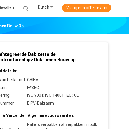
Dutch
Gevallen
Vraag een offerte aan
amen Bouw Op
eïntegreerde Dak zette de
structurenbipv Dakramen Bouw op
tdetails:
 van herkomst:
CHINA
aam:
FASEC
cering:
ISO 9001; ISO 14001; IEC ; UL
nummer:
BIPV-Dakraam
n & Verzenden Algemene voorwaarden:
Pallets verpakken of verpakken in bulk