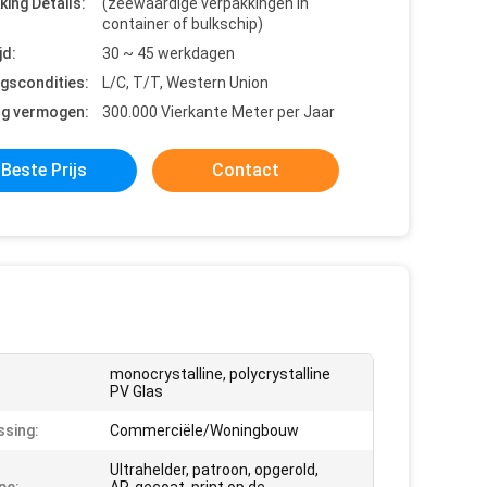
king Details:
(zeewaardige verpakkingen in
container of bulkschip)
jd:
30 ~ 45 werkdagen
ngscondities:
L/C, T/T, Western Union
ng vermogen:
300.000 Vierkante Meter per Jaar
Beste Prijs
Contact
monocrystalline, polycrystalline
PV Glas
sing:
Commerciële/Woningbouw
Ultrahelder, patroon, opgerold,