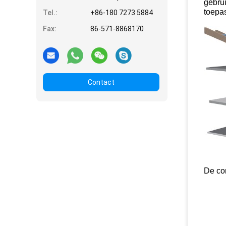
gebru
toepas
Tel.:
+86-180 7273 5884
Fax:
86-571-8868170
Contact
De co