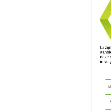
Er zij
aanbie
deze m
in ver