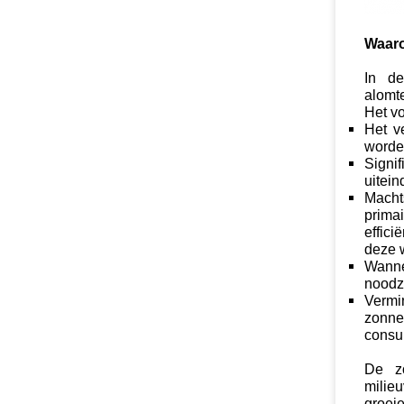
Waaro
In de
alomt
Het vo
Het v
worde
Signi
uitei
Macht
prima
effic
deze 
Wanne
noodza
Vermi
zonne
consum
De zo
milieu
groei