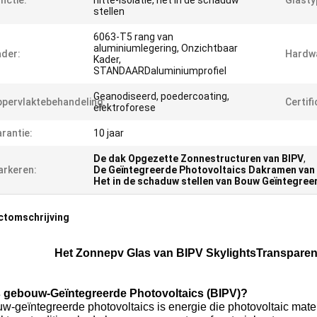
nctie:
hitte-Isolatie, het in de schaduw
Glasty
stellen
6063-T5 rang van
aluminiumlegering, Onzichtbaar
der:
Hardw
Kader,
STANDAARDaluminiumprofiel
Geanodiseerd, poedercoating,
pervlaktebehandeling:
Certifi
elektroforese
rantie:
10 jaar
De dak Opgezette Zonnestructuren van BIPV
,
rkeren:
De Geïntegreerde Photovoltaics Dakramen van
Het in de schaduw stellen van Bouw Geïntegree
ctomschrijving
Het Zonnepv Glas van BIPV SkylightsTranspare
s gebouw-Geïntegreerde Photovoltaics (BIPV)?
w-geïntegreerde photovoltaics is energie die photovoltaic mat