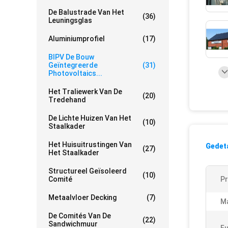
De Balustrade Van Het
(36)
Leuningsglas
Aluminiumprofiel
(17)
BIPV De Bouw
Geïntegreerde
(31)
Photovoltaics...
Het Traliewerk Van De
(20)
Tredehand
De Lichte Huizen Van Het
(10)
Staalkader
Het Huisuitrustingen Van
Gedeta
(27)
Het Staalkader
Structureel Geïsoleerd
(10)
Comité
P
Metaalvloer Decking
(7)
Ma
De Comités Van De
(22)
Sandwichmuur