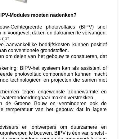
BIPV-Modules moeten nadenken?
uw-Geïntegreerde photovoltaics (BIPV) snel
 in voorgevel, daken en dakramen te vervangen.
 dat
 aanvankelijke bedrijfskosten kunnen positief
aan conventionele grondstoffen.
den om delen van het gebouw te construeren, dat
rekening: BIPV-het systeem kan als assistent of
reerde photovoltaic componenten kunnen macht
llende technologieën en projecten die samen met
eschermen tegen ongewenste zonnewarmte en
 of waterondoordringbaar maken verstrekken.
 in de Groene Bouw en verminderen ook de
e temperatuur van het gebouw dat in lagere
wadviseurs en ontwerpers om duurzamere en
urontwerpen te bouwen. BIPV is één van snelst -
r de verscheidene soorten de zonnemodules van