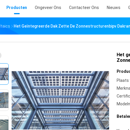
Producten
Ongeveer Ons
Contacteer Ons
Nieuws
ltaics
Het Geïntegreerde Dak Zette De Zonnestructurenbipv Dakr
Het g
Zonne
Produc
Plaats
Merkn
Certifi
Model
Betale