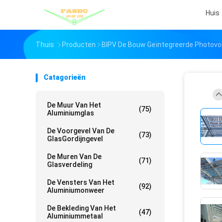
Huis
Thuis
Producten
BIPV De Bouw Geïntegreerde Photovo
Catagorieën
De Muur Van Het
(75)
Aluminiumglas
De Voorgevel Van De
(73)
GlasGordijngevel
De Muren Van De
(71)
Glasverdeling
De Vensters Van Het
(92)
Aluminiumonweer
De Bekleding Van Het
(47)
Aluminiummetaal