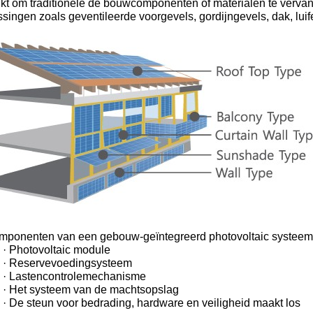
ikt om traditionele de bouwcomponenten of materialen te vervan
singen zoals geventileerde voorgevels, gordijngevels, dak, luif
mponenten van een gebouw-geïntegreerd photovoltaic systeem
· Photovoltaic module
· Reservevoedingsysteem
· Lastencontrolemechanisme
· Het systeem van de machtsopslag
· De steun voor bedrading, hardware en veiligheid maakt los