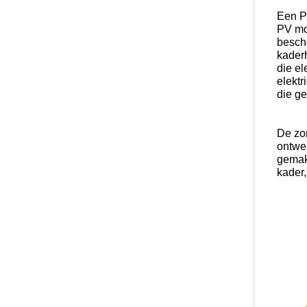
Een P
PV mo
besch
kaderh
die e
elektr
die g
De zo
ontwer
gemakk
kader,