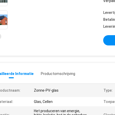
Verpak
Leverti
Betali
Leveri
illeerde Informatie
Productomschrijving
roductnaam:
Zonne-PV-glas
Type:
teriaal:
Glas, Cellen
Toepas
Het produceren van energie,