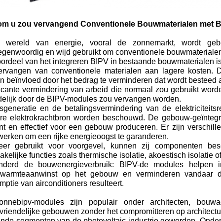
m u zou vervangend Conventionele Bouwmaterialen met 
 wereld van energie, vooral de zonnemarkt, wordt gebo
egenwoordig en wijd gebruikt om conventionele bouwmaterialen
ordeel van het integreren BIPV in bestaande bouwmaterialen is
ervangen van conventionele materialen aan lagere kosten. De
n beïnvloed door het bedrag te verminderen dat wordt besteed 
ficante vermindering van arbeid die normaal zou gebruikt wor
ndelijk door de BIPV-modules zou vervangen worden.
sgeneratie en de betalingsvermindering van de elektriciteits
ire elektrokrachtbron worden beschouwd. De gebouw-geïnteg
iënt en effectief voor een gebouw produceren. Er zijn verschi
werken om een rijke energieoogst te garanderen.
er gebruikt voor voorgevel, kunnen zij componenten b
kelijke functies zoals thermische isolatie, akoestisch isolatie
nderd de bouwenergieverbruik: BIPV-de modules helpen
warmteaanwinst op het gebouw en verminderen vandaar d
ptie van airconditioners resulteert.
nnebipv-modules zijn populair onder architecten, bou
vriendelijke gebouwen zonder het compromitteren op architectu
ende segmenten van de photovoltaic industrie geworden. Onde