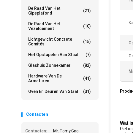
Fu
De Raad Van Het
(21)
Gipsplafond
Ka
De Raad Van Het
(10)
Vezelcement
Lichtgewicht Concrete
(15)
Op
Comités
Het Opstapelen Van Staal
(7)
Ga
Glashuis Zonnekamer
(82)
Ma
Hardware Van De
(41)
Armaturen
Produ
Oven En Deuren Van Staal
(31)
Contacten
Wat i
Gebou
Contacten:
Mr. Tomy.Gao