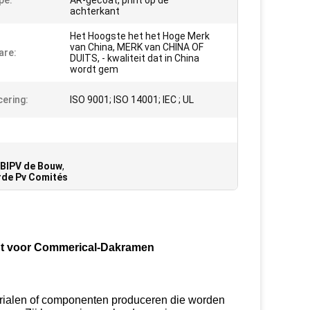
pe:
AR-gecoat, print op de
achterkant
Het Hoogste het het Hoge Merk
van China, MERK van CHINA OF
are:
DUITS, - kwaliteit dat in China
wordt gem
cering:
ISO 9001; ISO 14001; IEC ; UL
 BIPV de Bouw
,
rde Pv Comités
nt voor Commerical-Dakramen
erialen of componenten produceren die worden