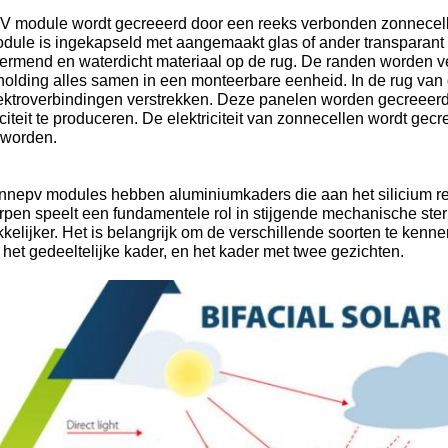
V module wordt gecreeerd door een reeks verbonden zonnecell
dule is ingekapseld met aangemaakt glas of ander transparant 
ermend en waterdicht materiaal op de rug. De randen worden ve
olding alles samen in een monteerbare eenheid. In de rug van d
lektroverbindingen verstrekken. Deze panelen worden gecreeerd
iciteit te produceren. De elektriciteit van zonnecellen wordt g
eworden.
nnepv modules hebben aluminiumkaders die aan het silicium rech
pen speelt een fundamentele rol in stijgende mechanische ster
elijker. Het is belangrijk om de verschillende soorten te kennen
 het gedeeltelijke kader, en het kader met twee gezichten.