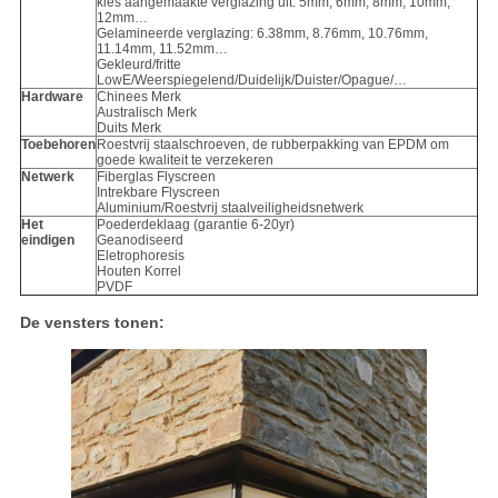
kies aangemaakte verglazing uit: 5mm, 6mm, 8mm, 10mm,
12mm…
Gelamineerde verglazing: 6.38mm, 8.76mm, 10.76mm,
11.14mm, 11.52mm…
Gekleurd/fritte
LowE/Weerspiegelend/Duidelijk/Duister/Opague/…
Hardware
Chinees Merk
Australisch Merk
Duits Merk
Toebehoren
Roestvrij staalschroeven, de rubberpakking van EPDM om
goede kwaliteit te verzekeren
Netwerk
Fiberglas Flyscreen
Intrekbare Flyscreen
Aluminium/Roestvrij staalveiligheidsnetwerk
Het
Poederdeklaag (garantie 6-20yr)
eindigen
Geanodiseerd
Eletrophoresis
Houten Korrel
PVDF
De vensters tonen: