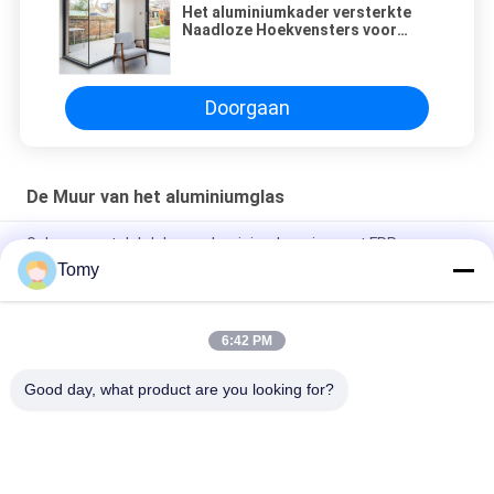
Het aluminiumkader versterkte
Naadloze Hoekvensters voor
Huizen en Bureaugebouwen
Doorgaan
De Muur van het aluminiumglas
Gebouw met dakdak van aluminiumlegering met FRP-
vezelplaat glazen dakraam
Tomy
Energiezuinige glazen gordijnwandfasadesystemen
6:42 PM
Aangepast de Luifelvenster van de Aluminiumjaloezie voor
Toilet/Badkamers
Good day, what product are you looking for?
populaire categorieën
Alle