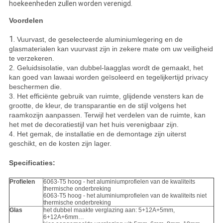
hoekeenheden zullen worden verenigd.
Voordelen
1.
Vuurvast, de geselecteerde aluminiumlegering en de
glasmaterialen kan vuurvast zijn in zekere mate om uw veiligheid
te verzekeren.
2. Geluidsisolatie, van dubbel-laagglas wordt de gemaakt, het
kan goed van lawaai worden geïsoleerd en tegelijkertijd privacy
beschermen die.
3. Het efficiënte gebruik van ruimte, glijdende vensters kan de
grootte, de kleur, de transparantie en de stijl volgens het
raamkozijn aanpassen. Terwijl het verdelen van de ruimte, kan
het met de decoratiestijl van het huis verenigbaar zijn.
4. Het gemak, de installatie en de demontage zijn uiterst
geschikt, en de kosten zijn lager.
Specificaties:
Profielen
6063-T5 hoog - het aluminiumprofielen van de kwaliteits
thermische onderbreking
6063-T5 hoog - het aluminiumprofielen van de kwaliteits niet
thermische onderbreking
Glas
het dubbel maakte verglazing aan: 5+12A+5mm,
6+12A+6mm…