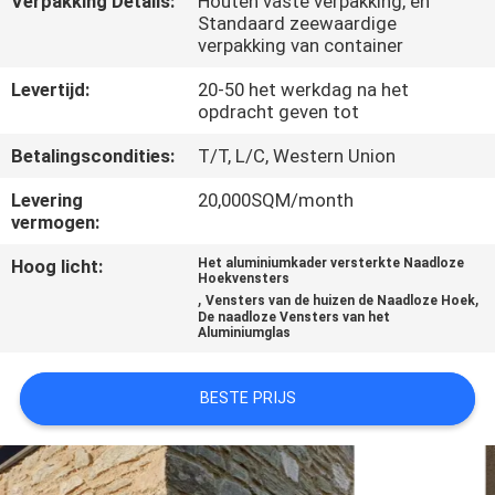
Verpakking Details:
Houten vaste verpakking, en
CONTACTEER
Standaard zeewaardige
ONS
verpakking van container
Levertijd:
20-50 het werkdag na het
opdracht geven tot
NIEUWS
Betalingscondities:
T/T, L/C, Western Union
GEVALLEN
Levering
20,000SQM/month
vermogen:
VERZOEK
Hoog licht:
Het aluminiumkader versterkte Naadloze
Hoekvensters
OM EEN
,
,
Vensters van de huizen de Naadloze Hoek
De naadloze Vensters van het
CITAAT
Aluminiumglas
SITEMAP
BESTE PRIJS
PRIVACY