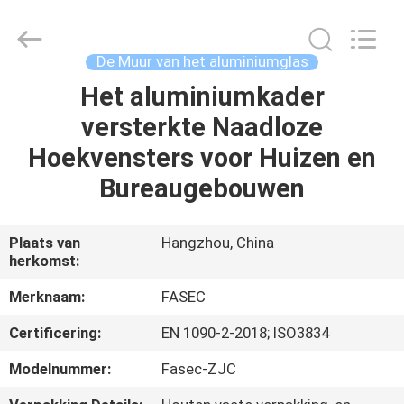
2026
Hangzhou
FASEC
Buildings
Co.,Ltd..
De Muur van het aluminiumglas
All
Rights
Het aluminiumkader
HUIS
Reserved.
versterkte Naadloze
PRODUCTEN
Hoekvensters voor Huizen en
Bureaugebouwen
ONGEVEER
ONS
Plaats van
Hangzhou, China
herkomst:
FABRIEKSREIS
Merknaam:
FASEC
Certificering:
EN 1090-2-2018; ISO3834
KWALITEITSCONTROLE
Modelnummer:
Fasec-ZJC