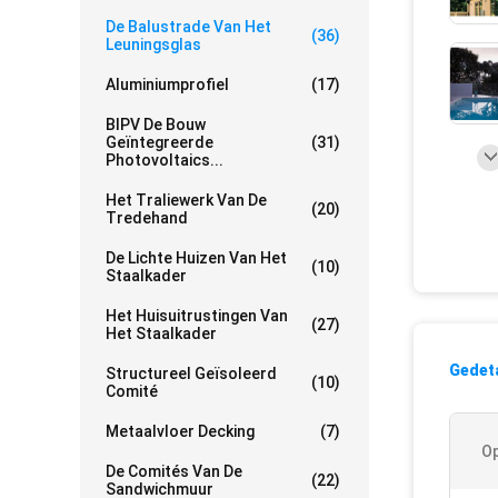
De Balustrade Van Het
(36)
Leuningsglas
Aluminiumprofiel
(17)
BIPV De Bouw
Geïntegreerde
(31)
Photovoltaics...
Het Traliewerk Van De
(20)
Tredehand
De Lichte Huizen Van Het
(10)
Staalkader
Het Huisuitrustingen Van
(27)
Het Staalkader
Gedeta
Structureel Geïsoleerd
(10)
Comité
Metaalvloer Decking
(7)
Op
De Comités Van De
(22)
Sandwichmuur