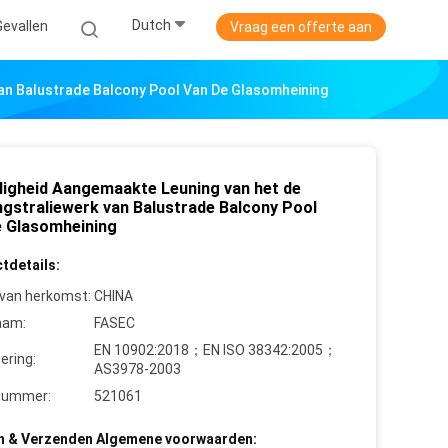
Dutch
Gevallen
Vraag een offerte aan
Van Balustrade Balcony Pool Van De Glasomheining
iligheid Aangemaakte Leuning van het de
ngstraliewerk van Balustrade Balcony Pool
e Glasomheining
tdetails:
 van herkomst:
CHINA
aam:
FASEC
EN 1090­2:2018；EN ISO 3834­2:2005；
cering:
AS3978-2003
nummer:
521061
n & Verzenden Algemene voorwaarden: