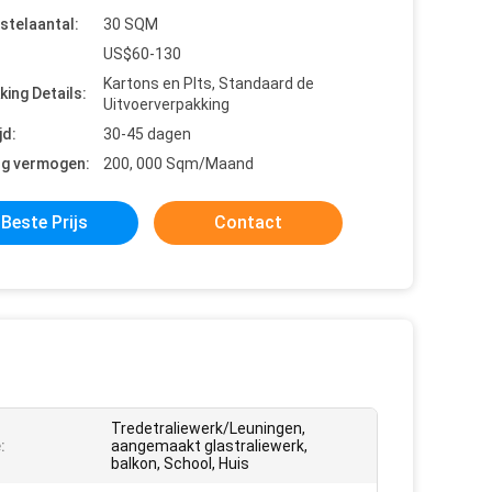
stelaantal:
30 SQM
US$60-130
Kartons en Plts, Standaard de
king Details:
Uitvoerverpakking
jd:
30-45 dagen
ng vermogen:
200, 000 Sqm/Maand
Beste Prijs
Contact
Tredetraliewerk/Leuningen,
:
aangemaakt glastraliewerk,
balkon, School, Huis