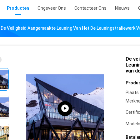
Producten
Ongeveer Ons
Contacteer Ons
Nieuws
De Veiligheid Aangemaakte Leuning Van Het De Leuningstraliewerk 
De ve
Leuni
van d
Produc
Plaats
Merkn
Certifi
Model
Betale