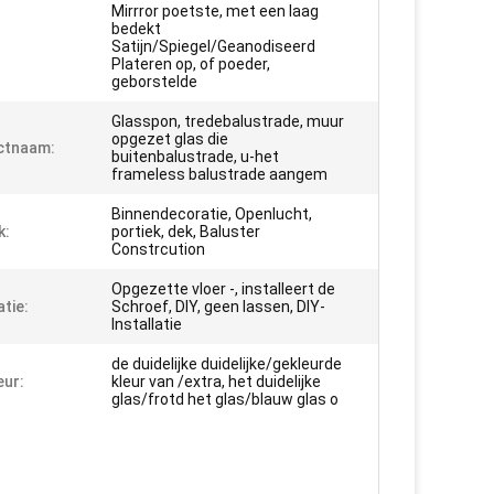
Mirrror poetste, met een laag
bedekt
Satijn/Spiegel/Geanodiseerd
Plateren op, of poeder,
geborstelde
Glasspon, tredebalustrade, muur
opgezet glas die
ctnaam:
buitenbalustrade, u-het
frameless balustrade aangem
Binnendecoratie, Openlucht,
k:
portiek, dek, Baluster
Constrcution
Opgezette vloer -, installeert de
atie:
Schroef, DIY, geen lassen, DIY-
Installatie
de duidelijke duidelijke/gekleurde
eur:
kleur van /extra, het duidelijke
glas/frotd het glas/blauw glas o