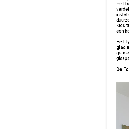
Het be
verdel
instal
duurza
Kies t
een ka
Het t
glas 
geno
glaspa
De Fo