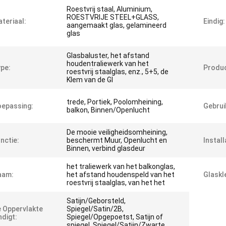
Roestvrij staal, Aluminium,
ROESTVRIJE STEEL+GLASS,
teriaal:
Eindig:
aangemaakt glas, gelamineerd
glas
Glasbaluster, het afstand
houdentraliewerk van het
pe:
Produ
roestvrij staalglas, enz., 5+5, de
Klem van de Gl
trede, Portiek, Poolomheining,
epassing:
Gebrui
balkon, Binnen/Openlucht
De mooie veiligheidsomheining,
nctie:
beschermt Muur, Openlucht en
Install
Binnen, verbind glasdeur
het traliewerk van het balkonglas,
aam:
het afstand houdenspeld van het
Glaskl
roestvrij staalglas, van het het
Satijn/Geborsteld,
 Oppervlakte
Spiegel/Satin/2B,
ndigt:
Spiegel/Opgepoetst, Satijn of
spiegel, Spiegel/Satijn/Zwarte