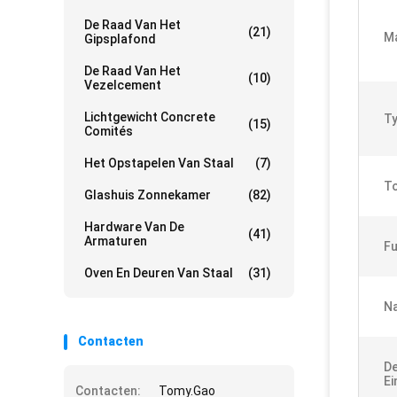
De Raad Van Het
(21)
Ma
Gipsplafond
De Raad Van Het
(10)
Vezelcement
Lichtgewicht Concrete
Ty
(15)
Comités
Het Opstapelen Van Staal
(7)
To
Glashuis Zonnekamer
(82)
Hardware Van De
(41)
Armaturen
Fu
Oven En Deuren Van Staal
(31)
N
Contacten
De
Ei
Contacten:
Tomy.Gao