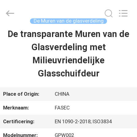
-
2026
Hangzhou
FASEC
De Muren van de glasverdeling
Buildings
Co.,Ltd..
De transparante Muren van de
HUIS
All
Rights
Reserved.
Glasverdeling met
PRODUCTEN
Milieuvriendelijke
Glasschuifdeur
ONGEVEER
ONS
Place of Origin:
CHINA
Merknaam:
FASEC
FABRIEKSREIS
Certificering:
EN 1090-2-2018; ISO3834
KWALITEITSCONTROLE
Modelnummer:
GPW002