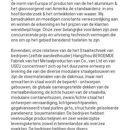
de norm van Europa of producten van de het aluminium &
het glasvoorgevel van Amerika de standaardenz. in ons
hoofdonderzoek & het ontwikkelen van waaier. Wij
benadrukken en moedigen constante verwezenlijking aan
en winnen de erkenning en het prijzen van de klanten
wereldwijd hoge. Onze zeer belangrijke voordelen zijn zeer
concurrerende prijs en uitvoerig technisch vermogen die
ons om op het gebied bereidend toelaten te zijn.
Bovendien, onze relatieve van de het Staaltechniek van
bedrijven (zelfde aandeelhouder) Hangzhou BEROEMDE
Fabriek van het Metaalproducten van Co., van Ltd en van
USEU concentreert zich op het duurzame ontwerp en
levering die van die diverse modulaire staalgebouwen en
zijn de vloermaterialen van de dakmuur, maar niet
omvatten in staal wordt de beperkt - ontworpen
gebouwen, de globale samengestelde dekken van de
metaalbevloering, de lichte huizen van de staalvilla,
modulaire containerhuizen, zware/lichte staal het
ontwerpen vervaardiging, lichtgewichtpanelen,
gegalvaniseerd staal purlins girts, structurele geïsoleerde
panelenenz. bouwmaterialen. De bedrijven hebben
veelvoudige productielijnen en zeer wederzijdse
leveringsketens zowel in binnenlandse als overzee
markten. De bedrijven hebben door divers