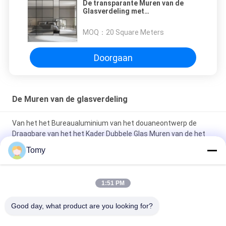
De transparante Muren van de
Glasverdeling met
Milieuvriendelijke Glasschuifdeur
MOQ：
20 Square Meters
Doorgaan
De Muren van de glasverdeling
Van het het Bureaualuminium van het douaneontwerp de
Draagbare van het het Kader Dubbele Glas Muren van de het
Glasverdeling Geluiddichte met Luifel
Tomy
Transparante volledige lichaam binnenglas muur mozaïek
tegel voor keuken glasblok
1:51 PM
Prachtige doorzichtige volledige lichaam binnenkant glas
Good day, what product are you looking for?
mozaïek voor kleur glas blok keuken tegel