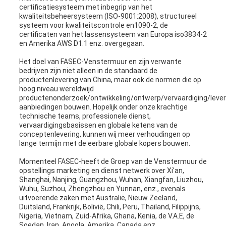
certificatiesysteem met inbegrip van het
kwaliteitsbeheersysteem (ISO-9001:2008), structureel
systeem voor kwaliteitscontrole en1090-2, de
certificaten van het lassensysteem van Europa iso3834-2
en Amerika AWS D1.1 enz. overgegaan.
Het doel van FASEC-Venstermuur en zijn verwante
bedrijven zijn niet alleen in de standaard de
productenlevering van China, maar ook de normen die op
hoog niveau wereldwijd
productenonderzoek/ontwikkeling/ontwerp/vervaardiging/leve
aanbiedingen bouwen. Hopelijk onder onze krachtige
technische teams, professionele dienst,
vervaardigingsbasissen en globale ketens van de
conceptenlevering, kunnen wij meer verhoudingen op
lange termijn met de eerbare globale kopers bouwen.
Momenteel FASEC-heeft de Groep van de Venstermuur de
opstellings marketing en dienst netwerk over Xi'an,
Shanghai, Nanjing, Guangzhou, Wuhan, Xiangfan, Liuzhou,
Wuhu, Suzhou, Zhengzhou en Yunnan, enz., evenals
uitvoerende zaken met Australië, Nieuw Zeeland,
Duitsland, Frankrijk, Bolivië, Chili, Peru, Thailand, Filippijns,
Nigeria, Vietnam, Zuid-Afrika, Ghana, Kenia, de V.A.E, de
Soedan, Iran, Angola, Amerika, Canada enz.