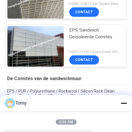
USD8~USD15 per Square Meter MOQ:200SQM
CONTACT
EPS Sandwich
Geïsoleerde Comités
USD5-15 Per square meter MOQ:500 Vierkante Meters
CONTACT
De Comités van de sandwichmuur
EPS / PUR / Polyurethane / Rockwool / Silicon Rock Clean
Room Sandwich Panel Geïsoleerd Branddicht
Tomy
Branddichte isolatie Rock wool / PU wandpaneel dak PPGI
sandwich panelen voor werkplaatsen / gebouwen
2:01 AM
De grafische Zaal Decoratieve Comités van de Sandwichmuur
absorbeert Correct Polyester Akoestisch Comité