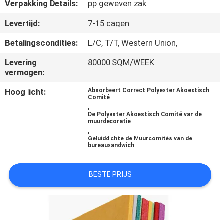
CONTACTEER
Verpakking Details:
pp geweven zak
ONS
Levertijd:
7-15 dagen
Betalingscondities:
L/C, T/T, Western Union,
NIEUWS
Levering
80000 SQM/WEEK
vermogen:
GEVALLEN
Hoog licht:
Absorbeert Correct Polyester Akoestisch
Comité
,
VERZOEK
De Polyester Akoestisch Comité van de
muurdecoratie
OM EEN
,
Geluiddichte de Muurcomités van de
CITAAT
bureausandwich
BESTE PRIJS
SITEMAP
PRIVACY