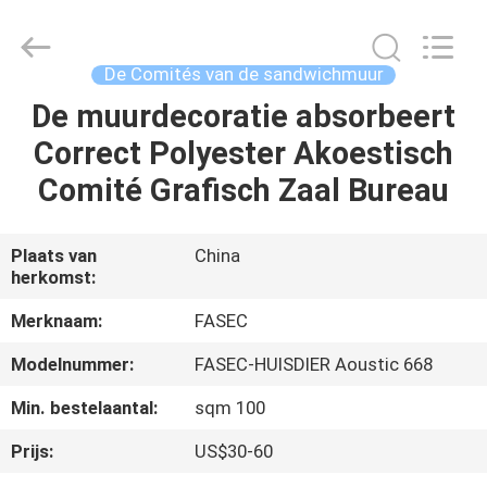
2026
Hangzhou
FASEC
Buildings
Co.,Ltd..
De Comités van de sandwichmuur
All
Rights
De muurdecoratie absorbeert
HUIS
Reserved.
Correct Polyester Akoestisch
PRODUCTEN
Comité Grafisch Zaal Bureau
ONGEVEER
Plaats van
China
herkomst:
ONS
Merknaam:
FASEC
FABRIEKSREIS
Modelnummer:
FASEC-HUISDIER Aoustic 668
Min. bestelaantal:
sqm 100
KWALITEITSCONTROLE
Prijs:
US$30-60