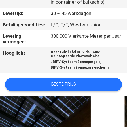
CONTACTEER
in container of bulkschip)
ONS
Levertijd:
30 ~ 45 werkdagen
Betalingscondities:
L/C, T/T, Western Union
NIEUWS
Levering
300.000 Vierkante Meter per Jaar
vermogen:
GEVALLEN
Hoog licht:
Openluchtluifel BIPV de Bouw
Geïntegreerde Photovoltaics
,
,
BIPV-Systeem Zonnepergola
VERZOEK
BIPV-Systeem Zonnezonnescherm
OM EEN
CITAAT
BESTE PRIJS
SITEMAP
PRIVACY