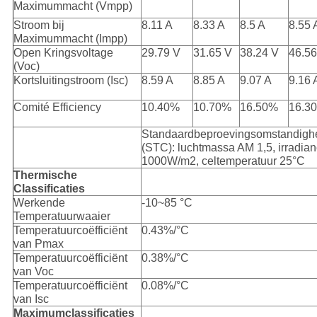
Maximummacht (Vmpp)
Stroom bij
8.11 A
8.33 A
8.5 A
8.55 
Maximummacht (Impp)
Open Kringsvoltage
29.79 V
31.65 V
38.24 V
46.56
(Voc)
Kortsluitingstroom (Isc)
8.59 A
8.85 A
9.07 A
9.16 
Comité Efficiency
10.40%
10.70%
16.50%
16.3
Standaardbeproevingsomstandigh
(STC): luchtmassa AM 1,5, irradia
1000W/m2, celtemperatuur 25°C
Thermische
Classificaties
Werkende
-10~85 °C
Temperatuurwaaier
Temperatuurcoëfficiënt
0.43%/°C
van Pmax
Temperatuurcoëfficiënt
0.38%/°C
van Voc
Temperatuurcoëfficiënt
0.08%/°C
van Isc
Maximumclassificaties