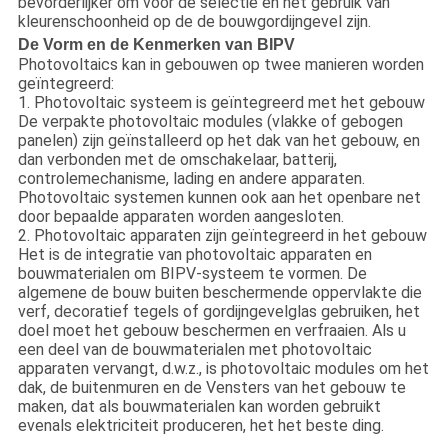
bevorderlijker om voor de selectie en het gebruik van
kleurenschoonheid op de de bouwgordijngevel zijn.
De Vorm en de Kenmerken van BIPV
Photovoltaics kan in gebouwen op twee manieren worden
geïntegreerd:
1. Photovoltaic systeem is geïntegreerd met het gebouw
De verpakte photovoltaic modules (vlakke of gebogen
panelen) zijn geïnstalleerd op het dak van het gebouw, en
dan verbonden met de omschakelaar, batterij,
controlemechanisme, lading en andere apparaten.
Photovoltaic systemen kunnen ook aan het openbare net
door bepaalde apparaten worden aangesloten.
2. Photovoltaic apparaten zijn geïntegreerd in het gebouw
Het is de integratie van photovoltaic apparaten en
bouwmaterialen om BIPV-systeem te vormen. De
algemene de bouw buiten beschermende oppervlakte die
verf, decoratief tegels of gordijngevelglas gebruiken, het
doel moet het gebouw beschermen en verfraaien. Als u
een deel van de bouwmaterialen met photovoltaic
apparaten vervangt, d.w.z., is photovoltaic modules om het
dak, de buitenmuren en de Vensters van het gebouw te
maken, dat als bouwmaterialen kan worden gebruikt
evenals elektriciteit produceren, het het beste ding.