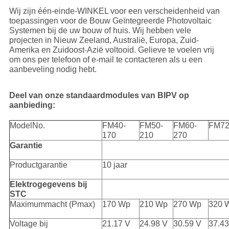
Wij zijn één-einde-WINKEL voor een verscheidenheid van
toepassingen voor de Bouw Geïntegreerde Photovoltaic
Systemen bij de uw bouw of huis. Wij hebben vele
projecten in Nieuw Zeeland, Australië, Europa, Zuid-
Amerika en Zuidoost-Azië voltooid.
Gelieve te voelen vrij
om ons per telefoon of e-mail te contacteren als u een
aanbeveling nodig hebt.
Deel van onze standaardmodules van BIPV op
aanbieding:
ModelNo.
FM40-
FM50-
FM60-
FM72
170
210
270
Garantie
Productgarantie
10 jaar
Elektrogegevens bij
STC
Maximummacht (Pmax)
170 Wp
210 Wp
270 Wp
320 
Voltage bij
21.17 V
24.98 V
30.59 V
37.43