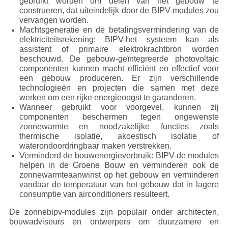
gebruikt worden om delen van het gebouw te
construeren, dat uiteindelijk door de BIPV-modules zou
vervangen worden.
Machtsgeneratie en de betalingsvermindering van de
elektriciteitsrekening: BIPV-het systeem kan als
assistent of primaire elektrokrachtbron worden
beschouwd. De gebouw-geïntegreerde photovoltaic
componenten kunnen macht efficiënt en effectief voor
een gebouw produceren. Er zijn verschillende
technologieën en projecten die samen met deze
werken om een rijke energieoogst te garanderen.
Wanneer gebruikt voor voorgevel, kunnen zij
componenten beschermen tegen ongewenste
zonnewarmte en noodzakelijke functies zoals
thermische isolatie, akoestisch isolatie of
waterondoordringbaar maken verstrekken.
Verminderd de bouwenergieverbruik: BIPV-de modules
helpen in de Groene Bouw en verminderen ook de
zonnewarmteaanwinst op het gebouw en verminderen
vandaar de temperatuur van het gebouw dat in lagere
consumptie van airconditioners resulteert.
De zonnebipv-modules zijn populair onder architecten,
bouwadviseurs en ontwerpers om duurzamere en