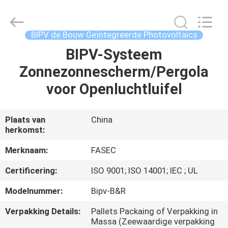
2026
Hangzhou
FASEC
Buildings
Co.,Ltd..
BIPV de Bouw Geïntegreerde Photovoltaics
All
Rights
BIPV-Systeem
HUIS
Reserved.
Zonnezonnescherm/Pergola
PRODUCTEN
voor Openluchtluifel
ONGEVEER
Plaats van
China
herkomst:
ONS
Merknaam:
FASEC
FABRIEKSREIS
Certificering:
ISO 9001; ISO 14001; IEC ; UL
Modelnummer:
Bipv-B&R
KWALITEITSCONTROLE
Verpakking Details:
Pallets Packaing of Verpakking in
Massa (Zeewaardige verpakking