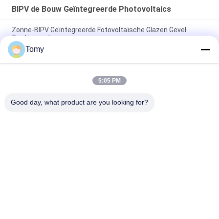
BIPV de Bouw Geïntegreerde Photovoltaics
Zonne-BIPV Geïntegreerde Fotovoltaïsche Glazen Gevel
Gordijngevel
Tomy
Hoog efficiënte drijvende fotovoltaïsche installaties op water -
Clean Energy Solutions
5:05 PM
Doorzichtig glas zonne-energie-kasten doorzichtig celpaneel
BIPV 220v
Good day, what product are you looking for?
populaire categorieën
Alle
De Muur Van Het 
De Voorgevel Van 
Aluminiumglas
De GlasGordijngevel
De Muren Van De 
De Vensters Van 
Glasverdeling
Het 
Aluminiumonweer
De Bekleding Van 
De Balustrade Van 
Het 
Het Leuningsglas