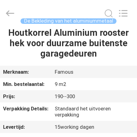
2026
Hangzhou
FASEC
Buildings
Co.,Ltd..
De Bekleding van het aluminiummetaal
All
Rights
Houtkorrel Aluminium rooster
HUIS
Reserved.
hek voor duurzame buitenste
PRODUCTEN
garagedeuren
ONGEVEER
Merknaam:
Famous
ONS
Min. bestelaantal:
9 m2
Prijs:
190--300
FABRIEKSREIS
Verpakking Details:
Standaard het uitvoeren
verpakking
KWALITEITSCONTROLE
Levertijd:
15working dagen