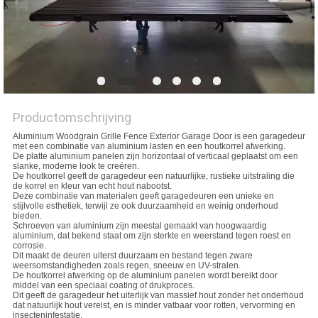
POLICY
Productomschrijving
Aluminium Woodgrain Grille Fence Exterior Garage Door is een garagedeur
met een combinatie van aluminium lasten en een houtkorrel afwerking.
De platte aluminium panelen zijn horizontaal of verticaal geplaatst om een
slanke, moderne look te creëren.
De houtkorrel geeft de garagedeur een natuurlijke, rustieke uitstraling die
de korrel en kleur van echt hout nabootst.
Deze combinatie van materialen geeft garagedeuren een unieke en
stijlvolle esthetiek, terwijl ze ook duurzaamheid en weinig onderhoud
bieden.
Schroeven van aluminium zijn meestal gemaakt van hoogwaardig
aluminium, dat bekend staat om zijn sterkte en weerstand tegen roest en
corrosie.
Dit maakt de deuren uiterst duurzaam en bestand tegen zware
weersomstandigheden zoals regen, sneeuw en UV-stralen.
De houtkorrel afwerking op de aluminium panelen wordt bereikt door
middel van een speciaal coating of drukproces.
Dit geeft de garagedeur het uiterlijk van massief hout zonder het onderhoud
dat natuurlijk hout vereist, en is minder vatbaar voor rotten, vervorming en
insecteninfestatie.