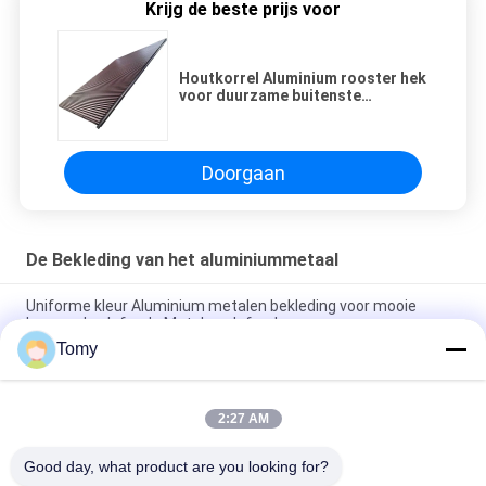
Krijg de beste prijs voor
Houtkorrel Aluminium rooster hek
voor duurzame buitenste
garagedeuren
Doorgaan
De Bekleding van het aluminiummetaal
Uniforme kleur Aluminium metalen bekleding voor mooie
hangende plafonds Metalen plafond
Tomy
Houten graan op maat gemaakte aluminium metalen
bekleding voor prachtige hangende plafonds
2:27 AM
3 mm Inrichting Wandbekleding Aluminiumcomposite panelen
1220x2440 mm
Good day, what product are you looking for?