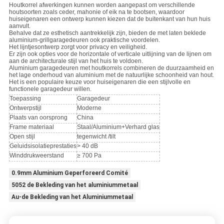
Houtkorrel afwerkingen kunnen worden aangepast om verschillende
houtsoorten zoals ceder, mahonie of eik na te bootsen, waardoor
huiseigenaren een ontwerp kunnen kiezen dat de buitenkant van hun huis
aanvult.
Behalve dat ze esthetisch aantrekkelijk zijn, bieden de met laten beklede
aluminium-grillgaragedeuren ook praktische voordelen.
Het lijntjesontwerp zorgt voor privacy en veiligheid.
Er zijn ook opties voor de horizontale of verticale uitlijning van de lijnen om
aan de architecturale stijl van het huis te voldoen.
Aluminium garagedeuren met houtkorrels combineren de duurzaamheid en
het lage onderhoud van aluminium met de natuurlijke schoonheid van hout.
Het is een populaire keuze voor huiseigenaren die een stijlvolle en
functionele garagedeur willen.
Toepassing
Garagedeur
Ontwerpstijl
Moderne
Plaats van oorsprong
China
Frame materiaal
Staal/Aluminium+Verhard glas
Open stijl
tegenwicht /tilt
Geluidsisolatieprestaties
> 40 dB
Winddrukweerstand
≥ 700 Pa
0.9mm Aluminium Geperforeerd Comité
5052 de Bekleding van het aluminiummetaal
Au-de Bekleding van het Aluminiummetaal