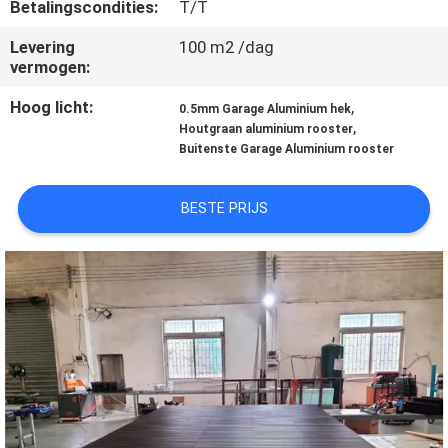
CONTACTEER
Betalingscondities:
T/T
ONS
Levering
100 m2 /dag
vermogen:
NIEUWS
Hoog licht:
,
0.5mm Garage Aluminium hek
,
Houtgraan aluminium rooster
Buitenste Garage Aluminium rooster
GEVALLEN
BESTE PRIJS
VERZOEK
OM EEN
CITAAT
SITEMAP
PRIVACY