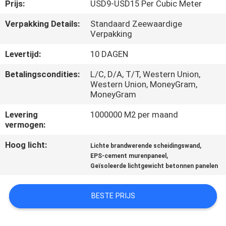
CONTACTEER
Prijs:
USD9-USD15 Per Cubic Meter
ONS
Verpakking Details:
Standaard Zeewaardige
Verpakking
NIEUWS
Levertijd:
10 DAGEN
Betalingscondities:
L/C, D/A, T/T, Western Union,
GEVALLEN
Western Union, MoneyGram,
MoneyGram
Levering
1000000 M2 per maand
VERZOEK
vermogen:
OM EEN
Hoog licht:
,
Lichte brandwerende scheidingswand
CITAAT
,
EPS-cement murenpaneel
Geïsoleerde lichtgewicht betonnen panelen
SITEMAP
BESTE PRIJS
PRIVACY