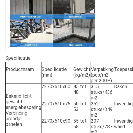
Specificatie
Productnaam
Specificatie
Gewicht
Verpakking
Toepass
(mm)
(kg/m2)
(pcs/m2
per 20GP)
2270x610x60
45 tot
315
Daken
48
stuks/436
Bekend licht
m2
gewicht
2270x610x75
50 tot
252
Inwendi
energiebesparing
53
stuks/349
Verbinding
m2
broodje
2270x610x90
55 tot
207
Inwendig
panelen
58
stuks/287
wand
m2