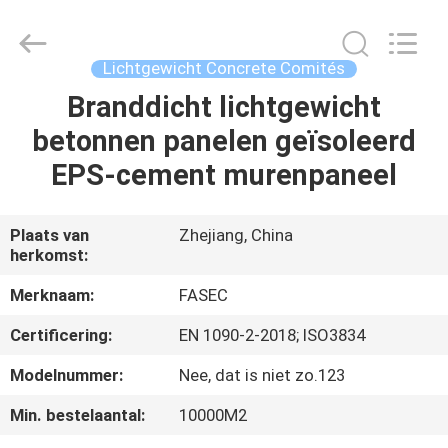
2026
Hangzhou
FASEC
Buildings
Co.,Ltd..
Lichtgewicht Concrete Comités
All
Rights
Branddicht lichtgewicht
HUIS
Reserved.
betonnen panelen geïsoleerd
PRODUCTEN
EPS-cement murenpaneel
ONGEVEER
Plaats van
Zhejiang, China
herkomst:
ONS
Merknaam:
FASEC
FABRIEKSREIS
Certificering:
EN 1090-2-2018; ISO3834
Modelnummer:
Nee, dat is niet zo.123
KWALITEITSCONTROLE
Min. bestelaantal:
10000M2