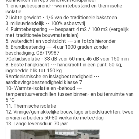
1. energiebesparend---warmtebestand en thermische
isolatie
2Lichte gewicht - 1/6 van de traditionele baksteen
3. milieuvriendelijk -- 100% asbestvrij
4. Ruimtebesparing --- bespaart 4 m2 / 100 m2 (vergelijk
met traditionele bouwmaterialen)
5. waterdicht en vochtdicht --- zie foto's hieronder
6. Brandbestendig --- 4 uur 1000 graden zonder
beschadiging; GB/T9987
7Geluidsisolatie - 38 dB voor 60 mm, 46 dB voor 150 mm
8. Beste hangkracht --- hangkracht in één punt: 50 kg,
ingebedde blik tot 150 kg
9Antiseismische en inslagbestendigheid ---
aardbevingsbestendigheid klasse 7
10- Warmte-isolatie en -behoud ---
temperatuurverschillen tussen binnen- en buitenruimte van
5 °C
11. Thermische isolatie
12. Vinnige/gemakkelijke bouw, lage arbeidskrachten: twee
ervaren arbeiders 50-80 vierkante meter/dag
13. Lange levensduur: 70 jaar