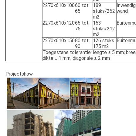
2270x610x100
60 tot
189
Inwendig
65
stuks/262
wand
m2
2270x610x120
65 tot
153
Buitenmu
75
stuks/212
m2
2270x610x150
80 tot
126 stuks
Buitenmu
90
175 m2
Toegestane tolerantie: lengte ± 5 mm; bre
dikte ± 1 mm; diagonale ± 2 mm
Projectshow