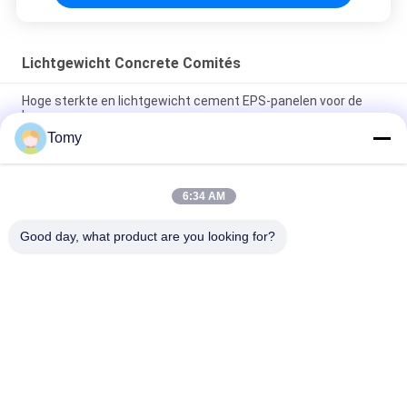
Lichtgewicht Concrete Comités
Hoge sterkte en lichtgewicht cement EPS-panelen voor de
bouw
Tomy
Grijs lichtgewicht betonnen panelen met geluidsabsorptie en
veelzijdige ontwerpopties
6:34 AM
Hoge veiligheid Lichte cementplaten met geluidsabsorptie en
brandwerendheid
Good day, what product are you looking for?
populaire categorieën
Alle
De Muur Van Het 
De Voorgevel Van 
Aluminiumglas
De GlasGordijngevel
De Muren Van De 
De Vensters Van 
Glasverdeling
Het 