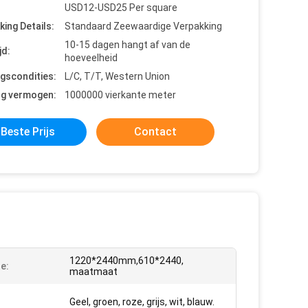
USD12-USD25 Per square
king Details:
Standaard Zeewaardige Verpakking
10-15 dagen hangt af van de
jd:
hoeveelheid
ngscondities:
L/C, T/T, Western Union
ng vermogen:
1000000 vierkante meter
Beste Prijs
Contact
1220*2440mm,610*2440,
e:
maatmaat
Geel, groen, roze, grijs, wit, blauw.