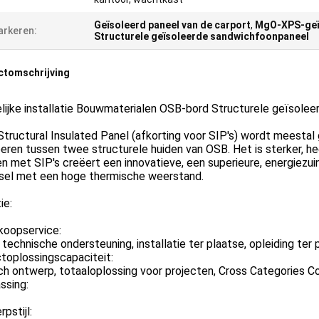
Geïsoleerd paneel van de carport
,
MgO-XPS-geï
rkeren:
Structurele geïsoleerde sandwichfoonpaneel
ctomschrijving
lijke installatie Bouwmaterialen OSB-bord Structurele geïsole
Structural Insulated Panel (afkorting voor SIP's) wordt meest
eren tussen twee structurele huiden van OSB. Het is sterker, h
 met SIP's creëert een innovatieve, een superieure, energiezui
sel met een hoge thermische weerstand.
ie:
koopservice:
 technische ondersteuning, installatie ter plaatse, opleiding ter 
toplossingscapaciteit:
ch ontwerp, totaaloplossing voor projecten, Cross Categories C
ssing:
pstijl: