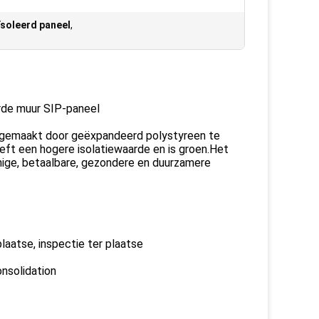
soleerd paneel
,
erde muur SIP-paneel
al gemaakt door geëxpandeerd polystyreen te
eeft een hogere isolatiewaarde en is groen.Het
nige, betaalbare, gezondere en duurzamere
plaatse, inspectie ter plaatse
onsolidation