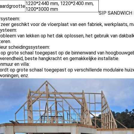
1220*2440 mm, 1220*2400 mm,
aardgrootte
1200*3000 mm
SIP SANDWICH
ersysteem:
 zeer geschikt voor de vloerplaat van een fabriek, werkplaats, ma
systeem:
obleem van lekken op het dak oplossen, het gebruik van dakbal
teren.
rieur scheidingssysteem:
s op grote schaal toegepast op de binnenwand van hoogbouwge
erendheid, beste hangkracht en gemakkelijke installatie.
enmuur en villa:
rdt op grote schaal toegepast op verschillende modulaire huize
woningen, enz.