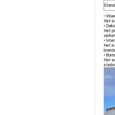
Stand
• Vlo
Het is
• Dak
Het pr
verbe
• Inte
Het i
brandw
• Buit
Het wo
stads