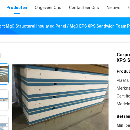
Producten
Ongeveer Ons
Contacteer Ons
Nieuws
ort MgO Structural Insulated Panel / MgO EPS XPS Sandwich Foam P
Carpo
XPS S
Produc
Plaats
Merkn
Certifi
Model
Betale
Min. be