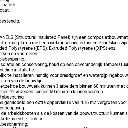
 pallets
icaat:
bestendig:
ANELS (Structural Insulated Panel) zijn een composietbouwmate
structuurplaten met een isolatieschuim ertussen.Panelskins zijn
ded Polystyrene ((EPS), Extruded Polystyrene ((XPS) enz.
rken en voordelen:
giebesparing:
isolatie en conservering, houd op een onveranderlijk temperatuur
oudige installatie:
ijk te installeren, handig voor draadgroef en waterpijp ingebouw
orten van de bouwtijd:
etzelfde bouwwerk kunnen 3 arbeiders binnen 60 minuten met dit
enen 12 arbeiders binnen 60 minuten kunnen werken.
tebesparing:
n gemiddeld een extra oppervlakte van 4,16 m2 vergroten voor 
enbesparing:
 de arbeidskosten als de kosten van de bouwstructuur kunnen st
elijk is en het licht is.
eubescherming: