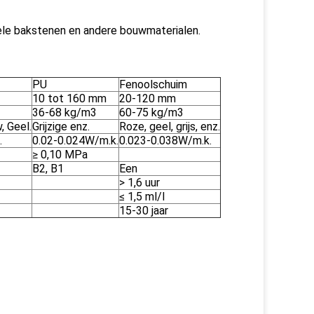
ele bakstenen en andere bouwmaterialen.
PU
Fenoolschuim
10 tot 160 mm
20-120 mm
36-68 kg/m3
60-75 kg/m3
, Geel.
Grijzige enz.
Roze, geel, grijs, enz.
.
0.02-0.024W/m.k.
0.023-0.038W/m.k.
≥ 0,10 MPa
B2, B1
Een
> 1,6 uur
≤ 1,5 ml/l
15-30 jaar