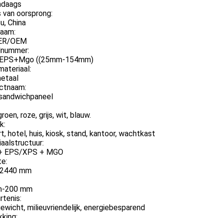
daags
 van oorsprong:
u, China
aam:
ER/OEM
nummer:
EPS+Mgo ((25mm-154mm)
ateriaal:
metaal
ctnaam:
andwichpaneel
roen, roze, grijs, wit, blauw.
k:
t, hotel, huis, kiosk, stand, kantoor, wachtkast
aalstructuur:
+ EPS/XPS + MGO
te:
*2440 mm
m-200 mm
tenis:
ewicht, milieuvriendelijk, energiebesparend
king: