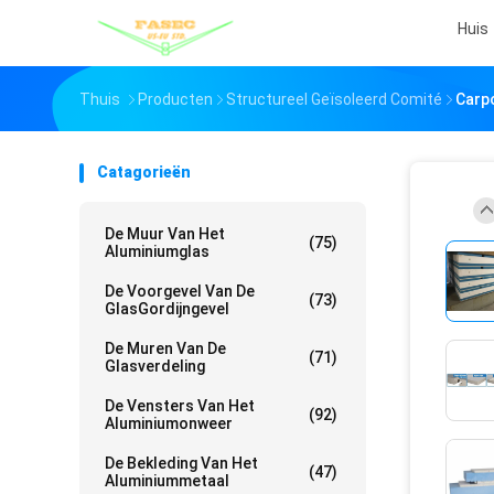
Huis
Thuis
Producten
Structureel Geïsoleerd Comité
Carp
Catagorieën
De Muur Van Het
(75)
Aluminiumglas
De Voorgevel Van De
(73)
GlasGordijngevel
De Muren Van De
(71)
Glasverdeling
De Vensters Van Het
(92)
Aluminiumonweer
De Bekleding Van Het
(47)
Aluminiummetaal