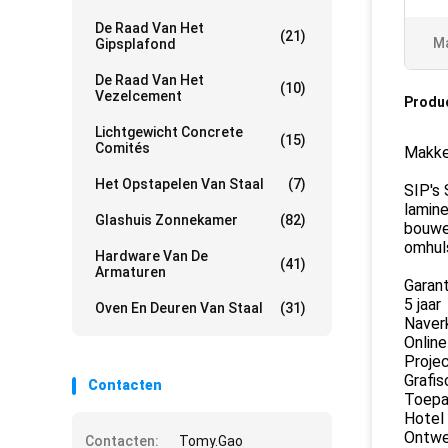
De Raad Van Het
(21)
Ma
Gipsplafond
De Raad Van Het
(10)
Vezelcement
Produ
Lichtgewicht Concrete
(15)
Comités
Makke
Het Opstapelen Van Staal
(7)
SIP's 
lamine
Glashuis Zonnekamer
(82)
bouwen
omhul
Hardware Van De
(41)
Armaturen
Garant
5 jaar
Oven En Deuren Van Staal
(31)
Naver
Online
Projec
Grafis
Contacten
Toepa
Hotel
Ontwer
Contacten:
Tomy.Gao