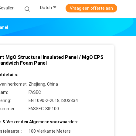
Dutch
Gevallen
Vraag een offerte aan
anel
rt MgO Structural Insulated Panel / MgO EPS
andwich Foam Panel
tdetails:
 van herkomst:
Zhejiang, China
aam:
FASEC
cering:
EN 1090-2-2018; ISO3834
nummer:
FASSEC-SIP100
n & Verzenden Algemene voorwaarden:
stelaantal:
100 Vierkante Meters