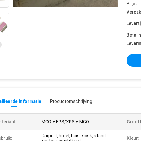
Prijs:
Verpak
Leverti
Betali
Leveri
illeerde Informatie
Productomschrijving
teriaal:
MGO + EPS/XPS + MGO
Groott
Carport, hotel, huis, kiosk, stand,
bruik:
Kleur:
kantoor, wachtkast