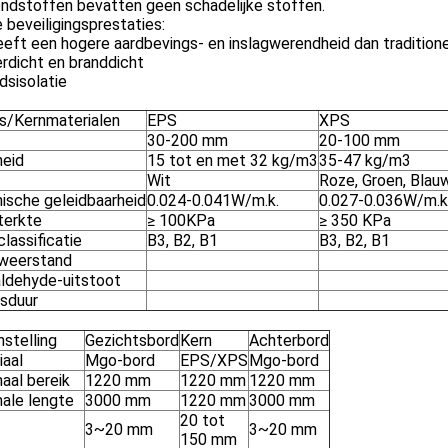
ondstoffen bevatten geen schadelijke stoffen.
 beveiligingsprestaties:
eeft een hogere aardbevings- en inslagwerendheid dan tradition
rdicht en branddicht
idsisolatie
ls/Kernmaterialen
EPS
XPS
30-200 mm
20-100 mm
heid
15 tot en met 32 kg/m3
35-47 kg/m3
Wit
Roze, Groen, Blauw
ische geleidbaarheid
0.024-0.041W/m.k.
0.027-0.036W/m.k
terkte
≥ 100KPa
≥ 350 KPa
lassificatie
B3, B2, B1
B3, B2, B1
weerstand
ldehyde-uitstoot
sduur
stelling
Gezichtsbord
Kern
Achterbord
iaal
Mgo-bord
EPS/XPS
Mgo-bord
aal bereik
1220 mm
1220 mm
1220 mm
ale lengte
3000 mm
1220 mm
3000 mm
20 tot
3~20 mm
3~20 mm
150 mm