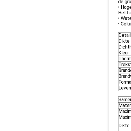
de gr
• Hoge
Het h
• Wate
• Gelu
Detai
Dikte
Dicht
Kleur
Therm
Treks
Brandc
Brand
Forma
Leven
Samen
Mater
Maxim
Maxim
Dikte