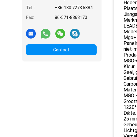
Heden
Tel.:
+86-180 7273 5884
Plaats
Jiangs
Fax:
86-571-8868170
Merkn
LEAD
Model
Mgo+
Panelm
niet-
Contact
Produ
MGO-s
Kleur:
Geel, g
Gebrui
Carpor
Materi
MGO 
Groot
1220
Dikte:
25 m
Gebeur
Lichtg
Verpak