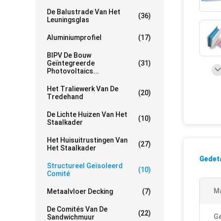
De Balustrade Van Het
(36)
Leuningsglas
Aluminiumprofiel
(17)
BIPV De Bouw
Geïntegreerde
(31)
Photovoltaics...
Het Traliewerk Van De
(20)
Tredehand
De Lichte Huizen Van Het
(10)
Staalkader
Het Huisuitrustingen Van
(27)
Het Staalkader
Gedeta
Structureel Geïsoleerd
(10)
Comité
Ma
Metaalvloer Decking
(7)
De Comités Van De
(22)
Ge
Sandwichmuur