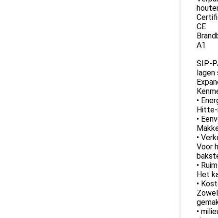
houten
Certif
CE
Brand
A1
SIP-P
lagen 
Expan
Kenme
• Ener
Hitte-
• Eenv
Makkel
• Verk
Voor h
bakst
• Ruim
Het ka
• Kost
Zowel
gemakk
• mili