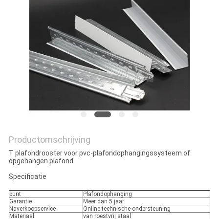
POLICY
Productomschrijving
T plafondrooster voor pvc-plafondophangingssysteem of
opgehangen plafond
Specificatie
punt
Plafondophanging
Garantie
Meer dan 5 jaar
Naverkoopservice
Online technische ondersteuning
Materiaal
van roestvrij staal