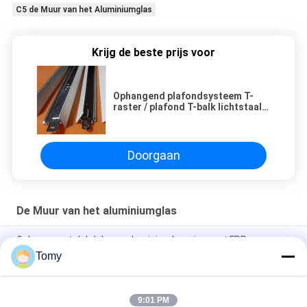
C5 de Muur van het Aluminiumglas
Krijg de beste prijs voor
Ophangend plafondsysteem T-
raster / plafond T-balk lichtstaal
keelprofiel
Doorgaan
De Muur van het aluminiumglas
Gebouw met dakdak van aluminiumlegering met FRP-
vezelplaat glazen dakraam
Tomy
Energiezuinige glazen gordijnwandfasadesystemen
9:01 PM
Aangepast de Luifelvenster van de Aluminiumjaloezie voor