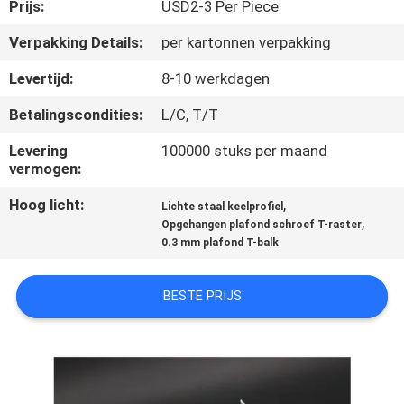
CONTACTEER
Prijs:
USD2-3 Per Piece
ONS
Verpakking Details:
per kartonnen verpakking
Levertijd:
8-10 werkdagen
NIEUWS
Betalingscondities:
L/C, T/T
GEVALLEN
Levering
100000 stuks per maand
vermogen:
Hoog licht:
,
VERZOEK
Lichte staal keelprofiel
,
Opgehangen plafond schroef T-raster
OM EEN
0.3 mm plafond T-balk
CITAAT
BESTE PRIJS
SITEMAP
PRIVACY