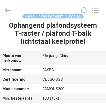
2026
Hangzhou
FASEC
Buildings
Co.,Ltd..
De Muur van het aluminiumglas
All
Rights
Ophangend plafondsysteem
HUIS
Reserved.
T-raster / plafond T-balk
PRODUCTEN
lichtstaal keelprofiel
ONGEVEER
Plaats van
Zhejiang, China
herkomst:
ONS
Merknaam:
FASEC
FABRIEKSREIS
Certificering:
CE ,ISO,SGS
Modelnummer:
FAMOUS200
KWALITEITSCONTROLE
Min. bestelaantal:
100 stuks