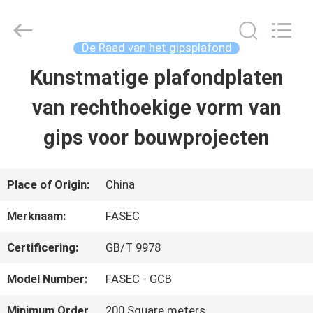
-
2026
Hangzhou
FASEC
De Raad van het gipsplafond
Buildings
Co.,Ltd..
Kunstmatige plafondplaten
HUIS
All
Rights
Reserved.
van rechthoekige vorm van
PRODUCTEN
gips voor bouwprojecten
ONGEVEER
Place of Origin:
China
ONS
Merknaam:
FASEC
Certificering:
GB/T 9978
FABRIEKSREIS
Model Number:
FASEC - GCB
KWALITEITSCONTROLE
Minimum Order
200 Square meters