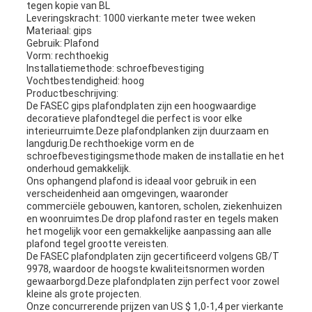
tegen kopie van BL
Leveringskracht: 1000 vierkante meter twee weken
Materiaal: gips
Gebruik: Plafond
Vorm: rechthoekig
Installatiemethode: schroefbevestiging
Vochtbestendigheid: hoog
Productbeschrijving:
De FASEC gips plafondplaten zijn een hoogwaardige
decoratieve plafondtegel die perfect is voor elke
interieurruimte.Deze plafondplanken zijn duurzaam en
langdurig.De rechthoekige vorm en de
schroefbevestigingsmethode maken de installatie en het
onderhoud gemakkelijk.
Ons ophangend plafond is ideaal voor gebruik in een
verscheidenheid aan omgevingen, waaronder
commerciële gebouwen, kantoren, scholen, ziekenhuizen
en woonruimtes.De drop plafond raster en tegels maken
het mogelijk voor een gemakkelijke aanpassing aan alle
plafond tegel grootte vereisten.
De FASEC plafondplaten zijn gecertificeerd volgens GB/T
9978, waardoor de hoogste kwaliteitsnormen worden
gewaarborgd.Deze plafondplaten zijn perfect voor zowel
kleine als grote projecten.
Onze concurrerende prijzen van US $ 1,0-1,4 per vierkante