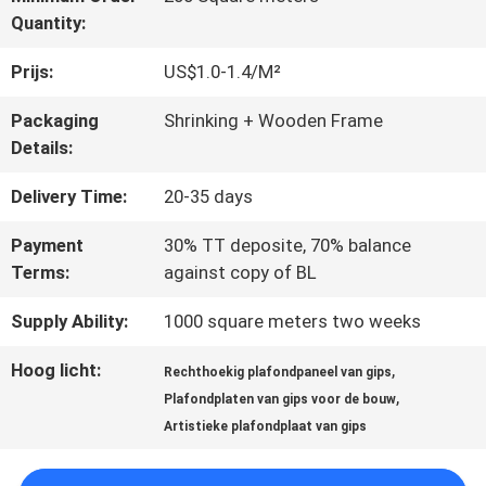
Quantity:
CONTACTEER
Prijs:
US$1.0-1.4/M²
ONS
Packaging
Shrinking + Wooden Frame
Details:
NIEUWS
Delivery Time:
20-35 days
Payment
30% TT deposite, 70% balance
Terms:
against copy of BL
GEVALLEN
Supply Ability:
1000 square meters two weeks
VERZOEK
Hoog licht:
,
Rechthoekig plafondpaneel van gips
,
OM EEN
Plafondplaten van gips voor de bouw
Artistieke plafondplaat van gips
CITAAT