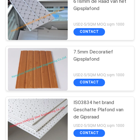
618mm de Raad van het
Gipsplafond
USD2-5/SQM MOQ:sqm 1000
CONTACT
7.5mm Decoratief
Gipsplafond
USD2-5/SQM MOQ:sqm 1000
CONTACT
ISO3834 het brand
Geschatte Plafond van
de Gipsraad
USD2-5/SQM MOQ:sqm 1000
CONTACT