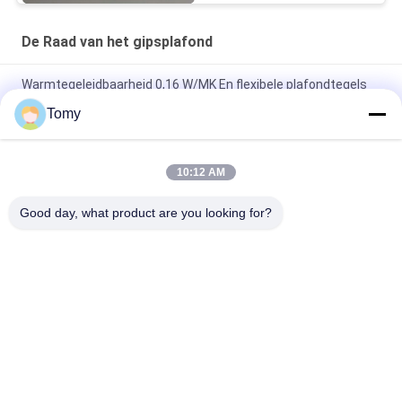
De Raad van het gipsplafond
Warmtegeleidbaarheid 0,16 W/MK En flexibele plafondtegels
voor binneninrichting
Tomy
Schroefbevestiging Gips plafondplaten Brandwerendheid
Klasse A 9,5 kg/m2 Artistieke plafonds
10:12 AM
Gips spiegel drop in valse plafond tegel met folie papier bedekt
Good day, what product are you looking for?
achterzijde en oppervlak
populaire categorieën
Alle
De Muur Van Het 
De Voorgevel Van 
Aluminiumglas
De GlasGordijngevel
De Muren Van De 
De Vensters Van 