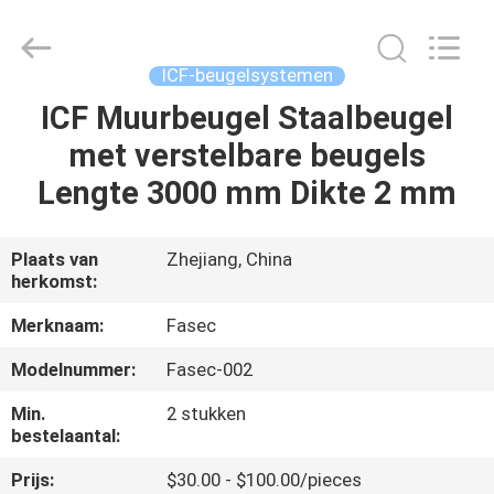
2026
Hangzhou
FASEC
Buildings
Co.,Ltd..
ICF-beugelsystemen
All
Rights
ICF Muurbeugel Staalbeugel
HUIS
Reserved.
met verstelbare beugels
PRODUCTEN
Lengte 3000 mm Dikte 2 mm
ONGEVEER
Plaats van
Zhejiang, China
herkomst:
ONS
Merknaam:
Fasec
FABRIEKSREIS
Modelnummer:
Fasec-002
Min.
2 stukken
KWALITEITSCONTROLE
bestelaantal:
Prijs:
$30.00 - $100.00/pieces