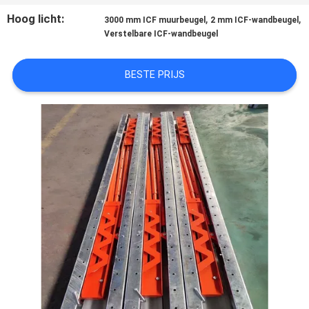
CONTACTEER
Hoog licht:
,
,
3000 mm ICF muurbeugel
2 mm ICF-wandbeugel
ONS
Verstelbare ICF-wandbeugel
NIEUWS
BESTE PRIJS
GEVALLEN
VERZOEK
OM EEN
CITAAT
SITEMAP
PRIVACY