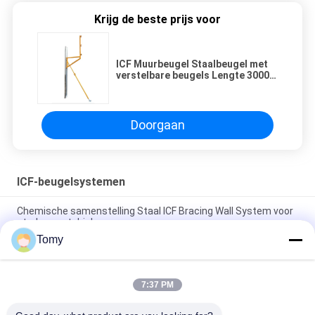
Krijg de beste prijs voor
ICF Muurbeugel Staalbeugel met
verstelbare beugels Lengte 3000
mm Dikte 2 mm
Doorgaan
ICF-beugelsystemen
Chemische samenstelling Staal ICF Bracing Wall System voor
sterke en stabiele muren
Tomy
Staal 2 meter ICF-beugel Perfecte oplossing voor
bouwbehoeften
7:37 PM
Traditioneel ontwerp ICF Bracing Rent met 2 mm dikte en Zont
Bracing Installatie