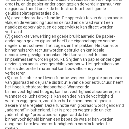
groot is, en de papier-onder ogen gezien de verdelingsmuur van
de gipsraad heeft uniek de holtestructuur heeft goede
geluidsisolatieprestaties die.
(6) goede decoratieve functie: De oppervlakte van de gipsraad is
vlak, en de verbinding tussen de raad en de raad vormt een
naadloze oppervlakte, en de oppervlakte kan direct worden
verfraaid.
(7) geschikte verwerking en goede bruikbaarheid: De papier-
onder ogen gezien gipsraad heeft de eigenschappen van het
nagelen, het schaven, het zagen, en het plakken. Het kan voor
binnenhuisarchitectuur worden gebruikt en kan ideale
decoratieve gevolgen bereiken. Het kan vrij slechts door
knipselmessen worden gebruikt. Snijden van papier-onder ogen
gezien gipsraad is zeer geschikt voor bouw. Het gebruiken van
het als decoratief materiaal kan bouwefficiency zeer
verbeteren.
(8) comfortabele het leven functie: wegens de grote poreusheid
van gipsraad en de juiste distributie van de poriestructuur, heeft
het hoge luchtdoordringbaarheid. Wanneer de
binnenvochtigheid hoog is, kan het vochtigheid absorberen, en
wanneer de lucht droog is, kan een deel van de vochtigheid
worden vrijgegeven, zodat kan het de binnenvochtigheid in
zekere mate regelen. Deze functie van gipsraad wordt genoemd
„ademend“ in buitenland. Het is precies wegens de unieke
„ademhalings“ prestaties van gipsraad dat de
binnenvochtigheid binnen een bepaalde waaier kan worden
aangepast om levensomstandigheden comfortabeler te
maken.