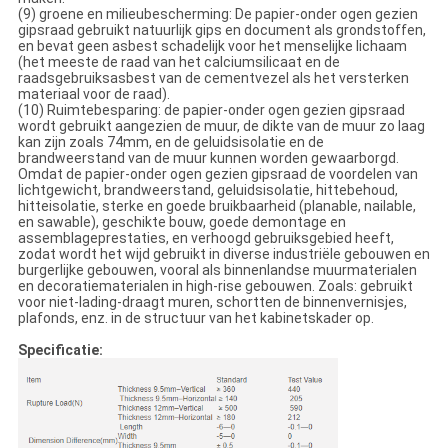
(9) groene en milieubescherming: De papier-onder ogen gezien
gipsraad gebruikt natuurlijk gips en document als grondstoffen,
en bevat geen asbest schadelijk voor het menselijke lichaam
(het meeste de raad van het calciumsilicaat en de
raadsgebruiksasbest van de cementvezel als het versterken
materiaal voor de raad).
(10) Ruimtebesparing: de papier-onder ogen gezien gipsraad
wordt gebruikt aangezien de muur, de dikte van de muur zo laag
kan zijn zoals 74mm, en de geluidsisolatie en de
brandweerstand van de muur kunnen worden gewaarborgd.
Omdat de papier-onder ogen gezien gipsraad de voordelen van
lichtgewicht, brandweerstand, geluidsisolatie, hittebehoud,
hitteisolatie, sterke en goede bruikbaarheid (planable, nailable,
en sawable), geschikte bouw, goede demontage en
assemblageprestaties, en verhoogd gebruiksgebied heeft,
zodat wordt het wijd gebruikt in diverse industriële gebouwen en
burgerlijke gebouwen, vooral als binnenlandse muurmaterialen
en decoratiematerialen in high-rise gebouwen. Zoals: gebruikt
voor niet-lading-draagt muren, schortten de binnenvernisjes,
plafonds, enz. in de structuur van het kabinetskader op.
Specificatie: