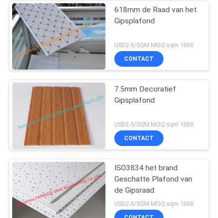
618mm de Raad van het
Gipsplafond
USD2-5/SQM MOQ:sqm 1000
CONTACT
7.5mm Decoratief
Gipsplafond
USD2-5/SQM MOQ:sqm 1000
CONTACT
ISO3834 het brand
Geschatte Plafond van
de Gipsraad
USD2-5/SQM MOQ:sqm 1000
CONTACT