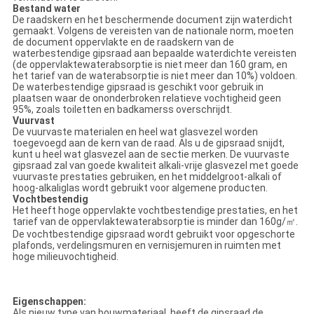
Bestand water
De raadskern en het beschermende document zijn waterdicht
gemaakt. Volgens de vereisten van de nationale norm, moeten
de document oppervlakte en de raadskern van de
waterbestendige gipsraad aan bepaalde waterdichte vereisten
(de oppervlaktewaterabsorptie is niet meer dan 160 gram, en
het tarief van de waterabsorptie is niet meer dan 10%) voldoen.
De waterbestendige gipsraad is geschikt voor gebruik in
plaatsen waar de ononderbroken relatieve vochtigheid geen
95%, zoals toiletten en badkamerss overschrijdt.
Vuurvast
De vuurvaste materialen en heel wat glasvezel worden
toegevoegd aan de kern van de raad. Als u de gipsraad snijdt,
kunt u heel wat glasvezel aan de sectie merken. De vuurvaste
gipsraad zal van goede kwaliteit alkali-vrije glasvezel met goede
vuurvaste prestaties gebruiken, en het middelgroot-alkali of
hoog-alkaliglas wordt gebruikt voor algemene producten.
Vochtbestendig
Het heeft hoge oppervlakte vochtbestendige prestaties, en het
tarief van de oppervlaktewaterabsorptie is minder dan 160g/㎡.
De vochtbestendige gipsraad wordt gebruikt voor opgeschorte
plafonds, verdelingsmuren en vernisjemuren in ruimten met
hoge milieuvochtigheid.
Eigenschappen:
Als nieuw type van bouwmateriaal, heeft de gipsraad de