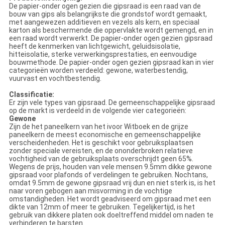
De papier-onder ogen gezien die gipsraad is een raad van de
bouw van gips als belangrijkste die grondstof wordt gemaakt,
met aangewezen additieven en vezels als kern, en speciaal
karton als beschermende die oppervlakte wordt gemengd, en in
een raad wordt verwerkt. De papier-onder ogen gezien gipsraad
heeft de kenmerken van lichtgewicht, geluidsisolatie,
hitteisolatie, sterke verwerkingsprestaties, en eenvoudige
bouwmethode. De papier-onder ogen gezien gipsraad kan in vier
categorieën worden verdeeld: gewone, waterbestendig,
vuurvast en vochtbestendig.
Classificatie:
Er zijn vele types van gipsraad. De gemeenschappelijke gipsraad
op de markt is verdeeld in de volgende vier categorieën:
Gewone
Zijn de het paneelkern van het ivoor Witboek en de grijze
paneelkern de meest economische en gemeenschappelijke
verscheidenheden. Het is geschikt voor gebruiksplaatsen
zonder speciale vereisten, en de ononderbroken relatieve
vochtigheid van de gebruiksplaats overschrijdt geen 65%.
Wegens de prijs, houden van vele mensen 9.5mm dikke gewone
gipsraad voor plafonds of verdelingen te gebruiken. Nochtans,
omdat 9.5mm de gewone gipsraad vrij dun en niet sterk is, is het
naar voren gebogen aan misvorming in de vochtige
omstandigheden. Het wordt geadviseerd om gipsraad met een
dikte van 12mm of meer te gebruiken. Tegelijkertijd, is het
gebruik van dikkere platen ook doeltreffend middel om naden te
verhinderen te barsten.