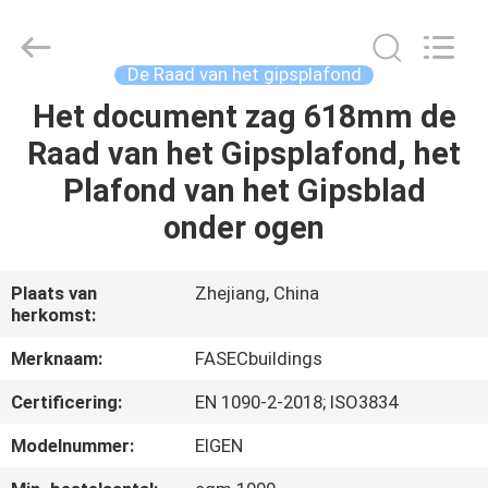
2026
Hangzhou
FASEC
Buildings
Co.,Ltd..
De Raad van het gipsplafond
All
Rights
Het document zag 618mm de
HUIS
Reserved.
Raad van het Gipsplafond, het
PRODUCTEN
Plafond van het Gipsblad
onder ogen
ONGEVEER
ONS
Plaats van
Zhejiang, China
herkomst:
FABRIEKSREIS
Merknaam:
FASECbuildings
Certificering:
EN 1090-2-2018; ISO3834
KWALITEITSCONTROLE
Modelnummer:
EIGEN