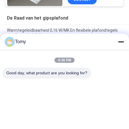
De Raad van het gipsplafond
Warmtegeleidbaarheid 0,16 W/MK En flexibele plafondtegels
voor binneninrichting
Tomy
Schroefbevestiging Gips plafondplaten Brandwerendheid
Klasse A 9,5 kg/m2 Artistieke plafonds
4:36 PM
Gips spiegel drop in valse plafond tegel met folie papier bedekt
achterzijde en oppervlak
Good day, what product are you looking for?
populaire categorieën
Alle
De Muur Van Het 
De Voorgevel Van 
Aluminiumglas
De GlasGordijngevel
De Muren Van De 
De Vensters Van 
Glasverdeling
Het 