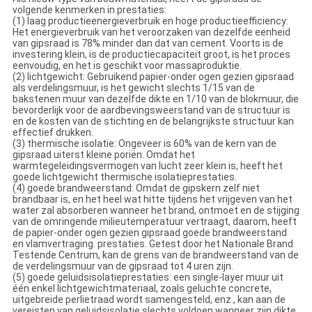
volgende kenmerken in prestaties:
(1) laag productieenergieverbruik en hoge productieefficiency:
Het energieverbruik van het veroorzaken van dezelfde eenheid
van gipsraad is 78% minder dan dat van cement. Voorts is de
investering klein, is de productiecapaciteit groot, is het proces
eenvoudig, en het is geschikt voor massaproduktie.
(2) lichtgewicht: Gebruikend papier-onder ogen gezien gipsraad
als verdelingsmuur, is het gewicht slechts 1/15 van de
bakstenen muur van dezelfde dikte en 1/10 van de blokmuur, die
bevorderlijk voor de aardbevingsweerstand van de structuur is
en de kosten van de stichting en de belangrijkste structuur kan
effectief drukken.
(3) thermische isolatie: Ongeveer is 60% van de kern van de
gipsraad uiterst kleine poriën. Omdat het
warmtegeleidingsvermogen van lucht zeer klein is, heeft het
goede lichtgewicht thermische isolatieprestaties.
(4) goede brandweerstand: Omdat de gipskern zelf niet
brandbaar is, en het heel wat hitte tijdens het vrijgeven van het
water zal absorberen wanneer het brand, ontmoet en de stijging
van de omringende milieutemperatuur vertraagt, daarom, heeft
de papier-onder ogen gezien gipsraad goede brandweerstand
en vlamvertraging. prestaties. Getest door het Nationale Brand
Testende Centrum, kan de grens van de brandweerstand van de
de verdelingsmuur van de gipsraad tot 4 uren zijn.
(5) goede geluidsisolatieprestaties: een single-layer muur uit
één enkel lichtgewichtmateriaal, zoals geluchte concrete,
uitgebreide perlietraad wordt samengesteld, enz., kan aan de
vereisten van geluidsisolatie slechts voldoen wanneer zijn dikte