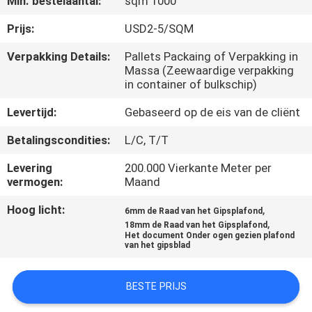
Min. bestelaantal:
sqm 1000
CONTACTEER
ONS
Prijs:
USD2-5/SQM
Verpakking Details:
Pallets Packaing of Verpakking in
Massa (Zeewaardige verpakking
NIEUWS
in container of bulkschip)
Levertijd:
Gebaseerd op de eis van de cliënt
GEVALLEN
Betalingscondities:
L/C, T/T
VERZOEK
Levering
200.000 Vierkante Meter per
vermogen:
Maand
OM EEN
CITAAT
Hoog licht:
,
6mm de Raad van het Gipsplafond
,
18mm de Raad van het Gipsplafond
Het document Onder ogen gezien plafond
van het gipsblad
SITEMAP
BESTE PRIJS
PRIVACY