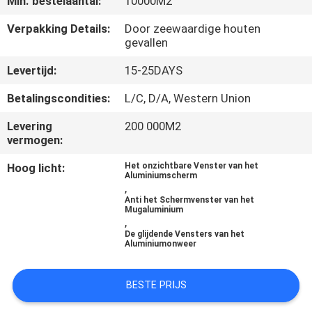
Min. bestelaantal:
10000M2
CONTACTEER
ONS
Verpakking Details:
Door zeewaardige houten
gevallen
Levertijd:
15-25DAYS
NIEUWS
Betalingscondities:
L/C, D/A, Western Union
GEVALLEN
Levering
200 000M2
vermogen:
VERZOEK
Hoog licht:
Het onzichtbare Venster van het
Aluminiumscherm
OM EEN
,
Anti het Schermvenster van het
CITAAT
Mugaluminium
,
De glijdende Vensters van het
Aluminiumonweer
SITEMAP
BESTE PRIJS
PRIVACY