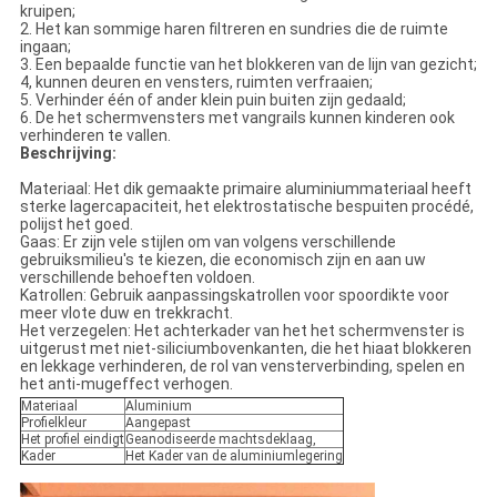
kruipen;
2. Het kan sommige haren filtreren en sundries die de ruimte
ingaan;
3. Een bepaalde functie van het blokkeren van de lijn van gezicht;
4, kunnen deuren en vensters, ruimten verfraaien;
5. Verhinder één of ander klein puin buiten zijn gedaald;
6. De het schermvensters met vangrails kunnen kinderen ook
verhinderen te vallen.
Beschrijving:
Materiaal: Het dik gemaakte primaire aluminiummateriaal heeft
sterke lagercapaciteit, het elektrostatische bespuiten procédé,
polijst het goed.
Gaas: Er zijn vele stijlen om van volgens verschillende
gebruiksmilieu's te kiezen, die economisch zijn en aan uw
verschillende behoeften voldoen.
Katrollen: Gebruik aanpassingskatrollen voor spoordikte voor
meer vlote duw en trekkracht.
Het verzegelen: Het achterkader van het het schermvenster is
uitgerust met niet-siliciumbovenkanten, die het hiaat blokkeren
en lekkage verhinderen, de rol van vensterverbinding, spelen en
het anti-mugeffect verhogen.
Materiaal
Aluminium
Profielkleur
Aangepast
Het profiel eindigt
Geanodiseerde machtsdeklaag,
Kader
Het Kader van de aluminiumlegering