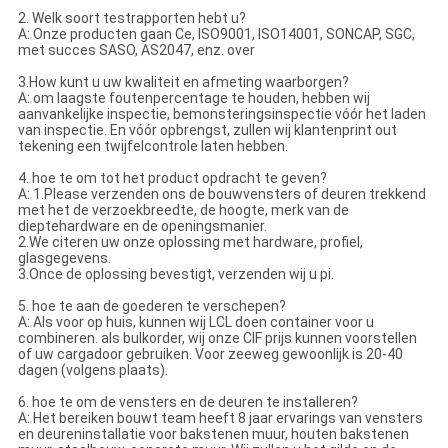
2. Welk soort testrapporten hebt u?
A: Onze producten gaan Ce, ISO9001, ISO14001, SONCAP, SGC,
met succes SASO, AS2047, enz. over
3.How kunt u uw kwaliteit en afmeting waarborgen?
A: om laagste foutenpercentage te houden, hebben wij
aanvankelijke inspectie, bemonsteringsinspectie vóór het laden
van inspectie. En vóór opbrengst, zullen wij klantenprint out
tekening een twijfelcontrole laten hebben.
4. hoe te om tot het product opdracht te geven?
A: 1.Please verzenden ons de bouwvensters of deuren trekkend
met het de verzoekbreedte, de hoogte, merk van de
dieptehardware en de openingsmanier.
2.We citeren uw onze oplossing met hardware, profiel,
glasgegevens.
3.Once de oplossing bevestigt, verzenden wij u pi.
5. hoe te aan de goederen te verschepen?
A: Als voor op huis, kunnen wij LCL doen container voor u
combineren. als bulkorder, wij onze CIF prijs kunnen voorstellen
of uw cargadoor gebruiken. Voor zeeweg gewoonlijk is 20-40
dagen (volgens plaats).
6. hoe te om de vensters en de deuren te installeren?
A: Het bereiken bouwt team heeft 8 jaar ervarings van vensters
en deureninstallatie voor bakstenen muur, houten bakstenen