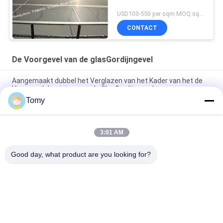
USD100-550 per sqm MOQ:sqm 300
CONTACT
De Voorgevel van de glasGordijngevel
Aangemaakt dubbel het Verglazen van het Kader van het de
Voorgevelaluminium van de GlasGordijngevel
Tomy
De weerspiegelende Aangemaakte Gelamineerde Voorgevel
van de GlasGordijngevel Geen Krassen
3:01 AM
Van de de Gordijngevelvoorgevel van het Unitizedglas de
Waterdichte Dubbele Aangemaakte Verglazing
Good day, what product are you looking for?
populaire categorieën
Alle
De Muur Van Het 
De Voorgevel Van 
Aluminiumglas
De GlasGordijngevel