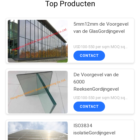
Top Producten
5mm12mm de Voorgevel
van de GlasGordijngevel
USD100-550 per sqm MOQ:sqm 300
CONTACT
De Voorgevel van de
6000
ReeksenGordijngevel
USD100-550 per sqm MOQ:sqm 300
CONTACT
ISO3834
isolatieGordijngevel