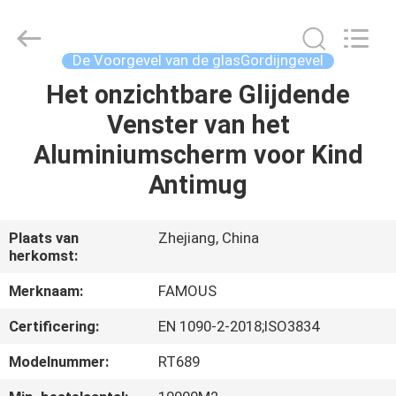
2026
Hangzhou
FASEC
Buildings
Co.,Ltd..
De Voorgevel van de glasGordijngevel
All
Rights
Het onzichtbare Glijdende
HUIS
Reserved.
Venster van het
PRODUCTEN
Aluminiumscherm voor Kind
Antimug
ONGEVEER
ONS
Plaats van
Zhejiang, China
herkomst:
FABRIEKSREIS
Merknaam:
FAMOUS
Certificering:
EN 1090-2-2018;ISO3834
KWALITEITSCONTROLE
Modelnummer:
RT689