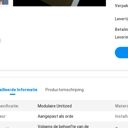
Verpak
Leverti
Betali
Leveri
illeerde Informatie
Productomschrijving
ecificatie:
Modulaire Unitized
Materi
eur:
Aangepast als orde
Install
Volgens de behoefte van de