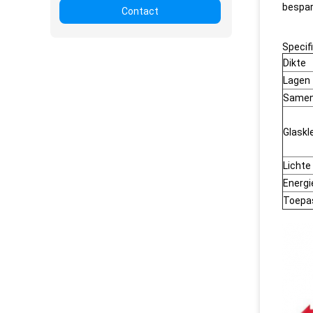
bespari
Contact
Specifi
Dikte
Lagen
Samens
Glaskl
Lichte
Energi
Toepa