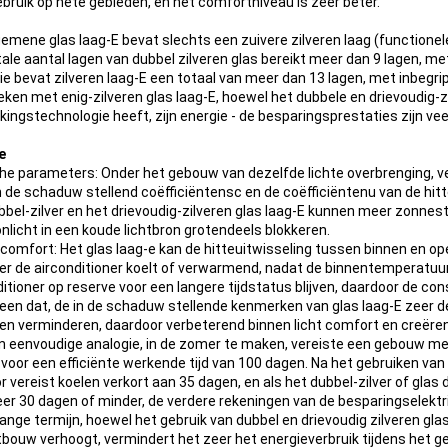
ebruik op hete gebieden, en het comfortniveau is zeer beter.
gemene glas laag-E bevat slechts een zuivere zilveren laag (functionel
tale aantal lagen van dubbel zilveren glas bereikt meer dan 9 lagen, met
ie bevat zilveren laag-E een totaal van meer dan 13 lagen, met inbegrip 
eken met enig-zilveren glas laag-E, hoewel het dubbele en drievoudig-z
ingstechnologie heeft, zijn energie - de besparingsprestaties zijn veel
e
he parameters: Onder het gebouw van dezelfde lichte overbrenging, ver
in de schaduw stellend coëfficiëntensc en de coëfficiëntenu van de hit
bbel-zilver en het drievoudig-zilveren glas laag-E kunnen meer zonnestr
onlicht in een koude lichtbron grotendeels blokkeren.
comfort: Het glas laag-e kan de hitteuitwisseling tussen binnen en op
r de airconditioner koelt of verwarmend, nadat de binnentemperatuur
ditioner op reserve voor een langere tijdstatus blijven, daardoor de 
lleen dat, de in de schaduw stellende kenmerken van glas laag-E zeer de
nen verminderen, daardoor verbeterend binnen licht comfort en creëre
 eenvoudige analogie, in de zomer te maken, vereiste een gebouw met 
 voor een efficiënte werkende tijd van 100 dagen. Na het gebruiken van 
or vereist koelen verkort aan 35 dagen, en als het dubbel-zilver of glas 
er 30 dagen of minder, de verdere rekeningen van de besparingselektri
lange termijn, hoewel het gebruik van dubbel en drievoudig zilveren gla
tbouw verhoogt, vermindert het zeer het energieverbruik tijdens het ge