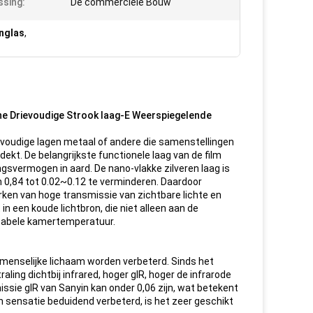
sing:
De commerciële Bouw
nglas
,
ine Drievoudige Strook laag-E Weerspiegelende
elvoudige lagen metaal of andere die samenstellingen
dekt. De belangrijkste functionele laag van de film
ingsvermogen in aard. De nano-vlakke zilveren laag is
 0,84 tot 0.02~0.12 te verminderen. Daardoor
erken van hoge transmissie van zichtbare lichte en
in een koude lichtbron, die niet alleen aan de
ortabele kamertemperatuur.
t menselijke lichaam worden verbeterd. Sinds het
ing dichtbij infrared, hoger gIR, hoger de infrarode
missie gIR van Sanyin kan onder 0,06 zijn, wat betekent
n sensatie beduidend verbeterd, is het zeer geschikt