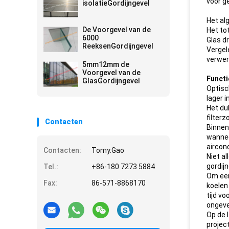
voor g
isolatieGordijngevel
Het al
De Voorgevel van de
Het to
6000
Glas dr
ReeksenGordijngevel
Vergel
verwerk
5mm12mm de
Voorgevel van de
Functi
GlasGordijngevel
Optisc
lager 
Het du
filterz
Contacten
Binnen
wannee
aircon
Contacten:
Tomy.Gao
Niet a
gordij
Tel.:
+86-180 7273 5884
Om een
Fax:
86-571-8868170
koelen
tijd vo
ongeve
Op de 
projec