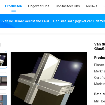
Producten
Ongeveer Ons
Contacteer Ons
Nieuws
Van De Orkaanweerstand LAGE E Het GlasGordijngevel Van Unitize
Van d
GlasG
Produc
Plaats
Merkn
Certifi
Model
Betale
Min. be