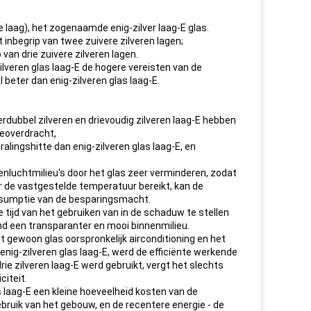
e laag), het zogenaamde enig-zilver laag-E glas.
 inbegrip van twee zuivere zilveren lagen;
van drie zuivere zilveren lagen.
ilveren glas laag-E de hogere vereisten van de
 beter dan enig-zilveren glas laag-E.
dubbel zilveren en drievoudig zilveren laag-E hebben
teoverdracht,
alingshitte dan enig-zilveren glas laag-E, en
enluchtmilieu's door het glas zeer verminderen, zodat
 de vastgestelde temperatuur bereikt, kan de
consumptie van de besparingsmacht.
 tijd van het gebruiken van in de schaduw te stellen
nd een transparanter en mooi binnenmilieu.
gewoon glas oorspronkelijk airconditioning en het
enig-zilveren glas laag-E, werd de efficiënte werkende
drie zilveren laag-E werd gebruikt, vergt het slechts
citeit.
s laag-E een kleine hoeveelheid kosten van de
bruik van het gebouw, en de recentere energie - de