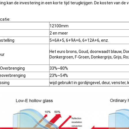
ng kan de investering in een korte tijd terugkrijgen. De kosten van de 
catie:
12100mm
2 en meer
telling
5+6A+5, 6+9A+6, 6+12A+6, enz.
Het euro brons, Goud, doorwaadt blauw, Do
eur
Donkergroen, F-Groen, Donkergrijs, Grijs, Ro
 Overbrenging
33%~80%
eoverbrenging
23%~54%
ssing
wijd gebruikt in gordijngevel, deur, venster,