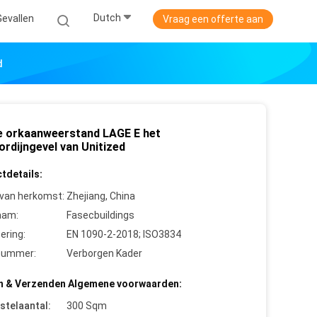
Dutch
Gevallen
Vraag een offerte aan
d
e orkaanweerstand LAGE E het
ordijngevel van Unitized
tdetails:
 van herkomst:
Zhejiang, China
aam:
Fasecbuildings
cering:
EN 1090-2-2018; ISO3834
nummer:
Verborgen Kader
n & Verzenden Algemene voorwaarden:
stelaantal:
300 Sqm