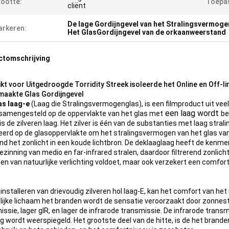
ootte:
Toepas
cliënt
De lage Gordijngevel van het Stralingsvermoge
rkeren:
Het GlasGordijngevel van de orkaanweerstand
ctomschrijving
kt voor Uitgedroogde Torridity Streek isoleerde het Online en Off-l
aakte Glas Gordijngevel
as laag-e
(Laag die Stralingsvermogenglas), is een filmproduct uit ve
een laag wordt
samengesteld op de oppervlakte van het glas met
be
is de zilveren laag. Het zilver is één van de substanties met laag stral
eerd op de glasoppervlakte om het stralingsvermogen van het glas van
rend het zonlicht in een koude lichtbron. De deklaaglaag heeft de kenm
zinning van medio en far-infrared stralen, daardoor filtrerend zonlicht 
ten van natuurlijke verlichting voldoet, maar ook verzekert een comf
 installeren van drievoudig zilveren hol laag-E, kan het comfort van he
ijke lichaam het branden wordt de sensatie veroorzaakt door zonnestral
issie, lager gIR, en lager de infrarode transmissie. De infrarode trans
g wordt weerspiegeld. Het grootste deel van de hitte, is de het brande