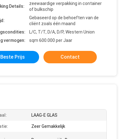
zeewaardige verpakking in container
king Details:
of bulkschip
Gebaseerd op de behoeften van de
jd:
cliënt zoals één maand
ngscondities:
L/C, T/T, D/A, D/P, Western Union
ng vermogen:
sqm 600.000 per Jaar
Beste Prijs
Contact
aal:
LAAG-E GLAS
atie:
Zeer Gemakkelijk