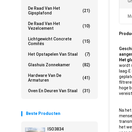
Gr
De Raad Van Het
(21)
Gipsplafond
Ma
De Raad Van Het
(10)
Vezelcement
Produ
Lichtgewicht Concrete
(15)
Comités
Geschi
Het Opstapelen Van Staal
(7)
aangem
Het gl
Glashuis Zonnekamer
(82)
wordt 
laag-E 
Hardware Van De
geplat
(41)
Armaturen
filtre
hoge be
Oven En Deuren Van Staal
(31)
vereis
Na het
Beste Producten
mensel
transm
het we
ISO3834