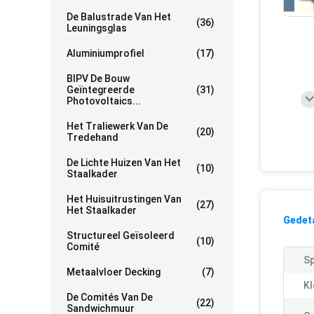
De Balustrade Van Het
(36)
Leuningsglas
Aluminiumprofiel
(17)
BIPV De Bouw
Geïntegreerde
(31)
Photovoltaics...
Het Traliewerk Van De
(20)
Tredehand
De Lichte Huizen Van Het
(10)
Staalkader
Het Huisuitrustingen Van
(27)
Het Staalkader
Gedeta
Structureel Geïsoleerd
(10)
Comité
Sp
Metaalvloer Decking
(7)
Kl
De Comités Van De
(22)
Sandwichmuur