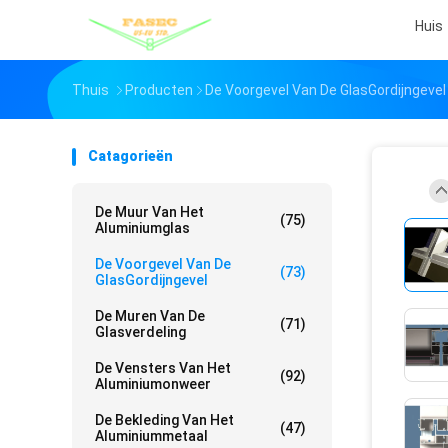
Huis
Thuis
Producten
De Voorgevel Van De GlasGordijngevel
Catagorieën
De Muur Van Het
(75)
Aluminiumglas
De Voorgevel Van De
(73)
GlasGordijngevel
De Muren Van De
(71)
Glasverdeling
De Vensters Van Het
(92)
Aluminiumonweer
De Bekleding Van Het
(47)
Aluminiummetaal