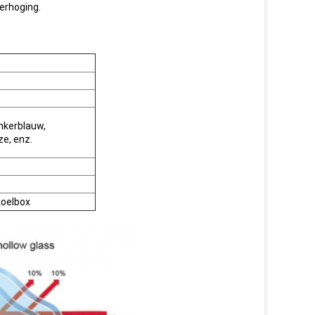
verhoging.
nkerblauw,
ze, enz.
 koelbox